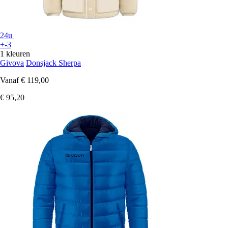
24u
+-3
1 kleuren
Givova
Donsjack Sherpa
Vanaf
€ 119,00
€ 95,20