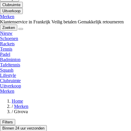
Clubruimte
Uitverkoop
Merken
Klantenservice in Frankrijk
Veilig betalen
Gemakkelijk retourneren
Zoeken
Nieuw
Schoenen
Rackets
Tennis
Padel
Badminton
Tafeltennis
Squash
Lifestyle
Clubruimte
Uitverkoop
Merken
Home
/
Merken
/
Givova
Filters
Binnen 24 uur verzonden