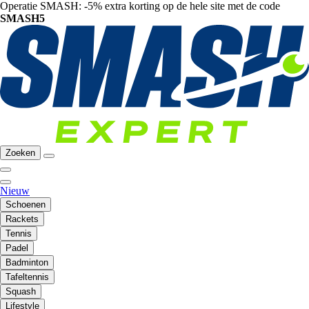
Operatie SMASH: -5% extra korting op de hele site met de code
SMASH5
Zoeken
Nieuw
Schoenen
Rackets
Tennis
Padel
Badminton
Tafeltennis
Squash
Lifestyle