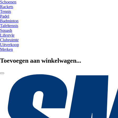
Schoenen
Rackets
Tennis
Padel
Badminton
Tafeltennis
Squash
Lifestyle
Clubruimte
Uitverkoop
Merken
Toevoegen aan winkelwagen...