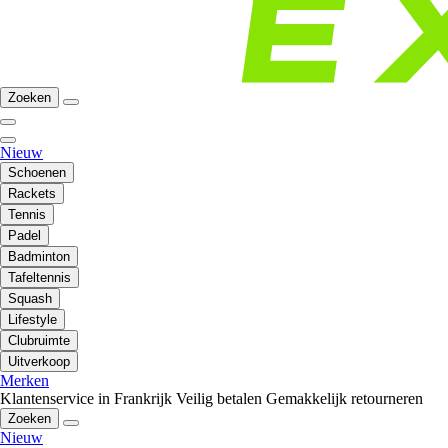
Zoeken
Nieuw
Schoenen
Rackets
Tennis
Padel
Badminton
Tafeltennis
Squash
Lifestyle
Clubruimte
Uitverkoop
Merken
Klantenservice in Frankrijk
Veilig betalen
Gemakkelijk retourneren
Zoeken
Nieuw