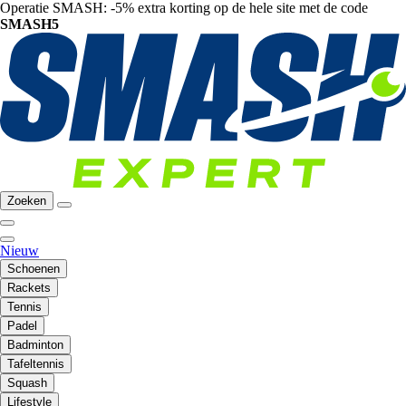
Operatie SMASH: -5% extra korting op de hele site met de code
SMASH5
Zoeken
Nieuw
Schoenen
Rackets
Tennis
Padel
Badminton
Tafeltennis
Squash
Lifestyle