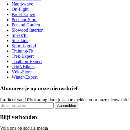
Nauti-wave
On-Fight
Padel-Expert
Pecheur-Store
Pet and Garden
Slowood Interior
Sneak'In
Sneakids
Sport is good
Training-Fit
Trek-Expert
Triathlon-Expert
TripNBikers
Vélo-Store
Winter-Expert
Abonneer je op onze nieuwsbrief
Profiteer van 10% korting door je aan te melden voor onze nieuwsbrief
Aanmelden
Blijf verbonden
Volg ons op sociale media