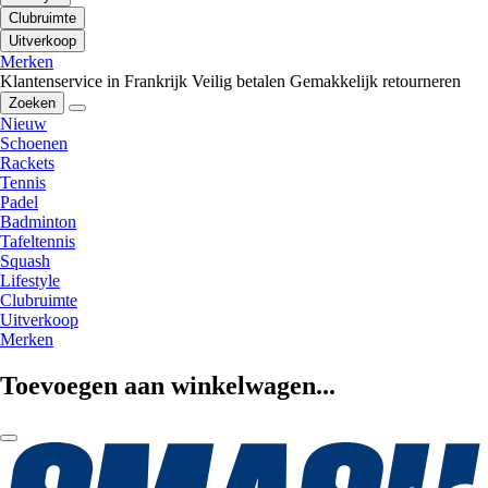
Clubruimte
Uitverkoop
Merken
Klantenservice in Frankrijk
Veilig betalen
Gemakkelijk retourneren
Zoeken
Nieuw
Schoenen
Rackets
Tennis
Padel
Badminton
Tafeltennis
Squash
Lifestyle
Clubruimte
Uitverkoop
Merken
Toevoegen aan winkelwagen...