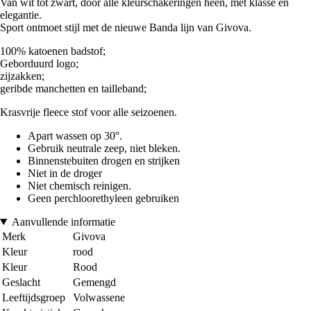
Van wit tot zwart, door alle kleurschakeringen heen, met klasse en
elegantie.
Sport ontmoet stijl met de nieuwe Banda lijn van Givova.
100% katoenen badstof;
Geborduurd logo;
zijzakken;
geribde manchetten en tailleband;
Krasvrije fleece stof voor alle seizoenen.
Apart wassen op 30°.
Gebruik neutrale zeep, niet bleken.
Binnenstebuiten drogen en strijken
Niet in de droger
Niet chemisch reinigen.
Geen perchloorethyleen gebruiken
Aanvullende informatie
Merk
Givova
Kleur
rood
Kleur
Rood
Geslacht
Gemengd
Leeftijdsgroep
Volwassene