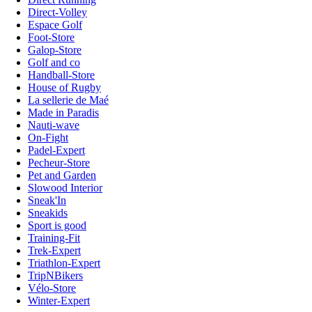
Direct-Volley
Espace Golf
Foot-Store
Galop-Store
Golf and co
Handball-Store
House of Rugby
La sellerie de Maé
Made in Paradis
Nauti-wave
On-Fight
Padel-Expert
Pecheur-Store
Pet and Garden
Slowood Interior
Sneak'In
Sneakids
Sport is good
Training-Fit
Trek-Expert
Triathlon-Expert
TripNBikers
Vélo-Store
Winter-Expert