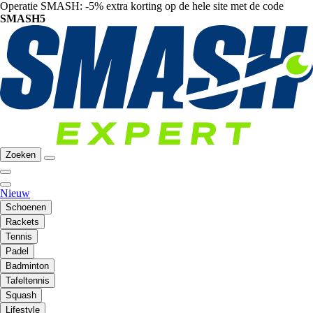
Operatie SMASH: -5% extra korting op de hele site met de code
SMASH5
Zoeken
Nieuw
Schoenen
Rackets
Tennis
Padel
Badminton
Tafeltennis
Squash
Lifestyle