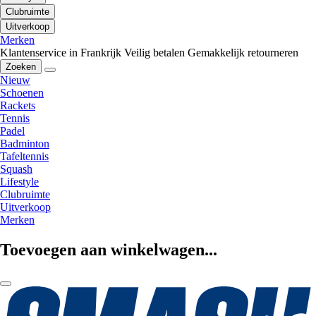
Clubruimte
Uitverkoop
Merken
Klantenservice in Frankrijk
Veilig betalen
Gemakkelijk retourneren
Zoeken
Nieuw
Schoenen
Rackets
Tennis
Padel
Badminton
Tafeltennis
Squash
Lifestyle
Clubruimte
Uitverkoop
Merken
Toevoegen aan winkelwagen...