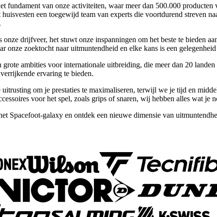
n het fundament van onze activiteiten, waar meer dan 500.000 product
 huisvesten een toegewijd team van experts die voortdurend streven na
.
 is onze drijfveer, het stuwt onze inspanningen om het beste te biede
maar onze zoektocht naar uitmuntendheid en elke kans is een gelegenheid
te ambities voor internationale uitbreiding, die meer dan 20 landen o
verrijkende ervaring te bieden.
 uitrusting om je prestaties te maximaliseren, terwijl we je tijd en mid
essoires voor het spel, zoals grips of snaren, wij hebben alles wat je n
 het Spacefoot-galaxy en ontdek een nieuwe dimensie van uitmuntendhei