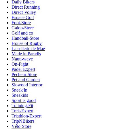
Daily Bikers
Direct Running
Direct-Volley
Espace Golf
Foot-Store
Galop-Store
Golf and co
Handball-Store
House of Rugby
La sellerie de Maé
Made in Paradis
Nauti-wave
On-Fight
Padel-Expert
Pecheur-Store
Pet and Garden
Slowood Interior
Sneak'In
Sneakids
Sport is good
Training-Fit
Trek-Expert
Triathlon-Expert
TripNBikers
Vélo-Store