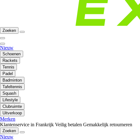
Zoeken
Nieuw
Schoenen
Rackets
Tennis
Padel
Badminton
Tafeltennis
Squash
Lifestyle
Clubruimte
Uitverkoop
Merken
Klantenservice in Frankrijk
Veilig betalen
Gemakkelijk retourneren
Zoeken
Nieuw