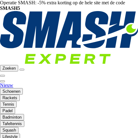
Operatie SMASH: -5% extra korting op de hele site met de code
SMASH5
Zoeken
Nieuw
Schoenen
Rackets
Tennis
Padel
Badminton
Tafeltennis
Squash
Lifestyle