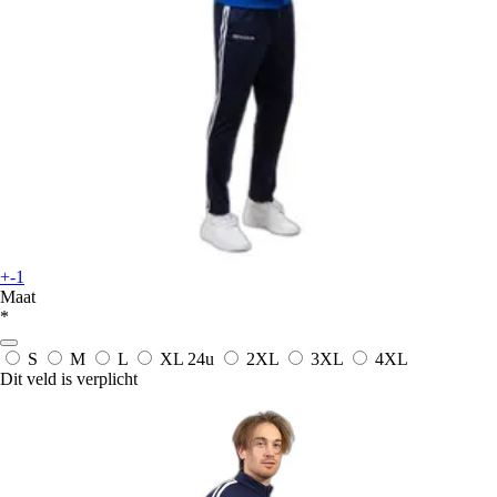
+-1
Maat
*
S
M
L
XL
24u
2XL
3XL
4XL
Dit veld is verplicht