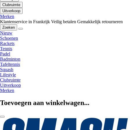
Clubruimte
Uitverkoop
Merken
Klantenservice in Frankrijk
Veilig betalen
Gemakkelijk retourneren
Zoeken
Nieuw
Schoenen
Rackets
Tennis
Padel
Badminton
Tafeltennis
Squash
Lifestyle
Clubruimte
Uitverkoop
Merken
Toevoegen aan winkelwagen...