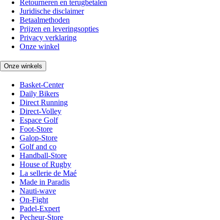
Retourneren en terugbetalen
Juridische disclaimer
Betaalmethoden
Prijzen en leveringsopties
Privacy verklaring
Onze winkel
Onze winkels
Basket-Center
Daily Bikers
Direct Running
Direct-Volley
Espace Golf
Foot-Store
Galop-Store
Golf and co
Handball-Store
House of Rugby
La sellerie de Maé
Made in Paradis
Nauti-wave
On-Fight
Padel-Expert
Pecheur-Store