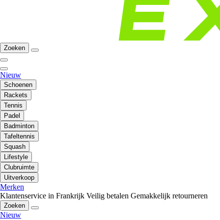
Zoeken
Nieuw
Schoenen
Rackets
Tennis
Padel
Badminton
Tafeltennis
Squash
Lifestyle
Clubruimte
Uitverkoop
Merken
Klantenservice in Frankrijk
Veilig betalen
Gemakkelijk retourneren
Zoeken
Nieuw