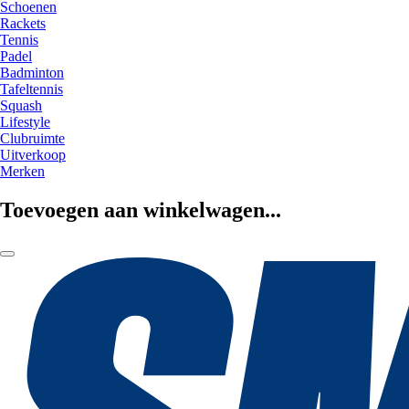
Schoenen
Rackets
Tennis
Padel
Badminton
Tafeltennis
Squash
Lifestyle
Clubruimte
Uitverkoop
Merken
Toevoegen aan winkelwagen...