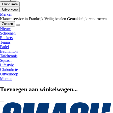
Clubruimte
Uitverkoop
Merken
Klantenservice in Frankrijk
Veilig betalen
Gemakkelijk retourneren
Zoeken
Nieuw
Schoenen
Rackets
Tennis
Padel
Badminton
Tafeltennis
Squash
Lifestyle
Clubruimte
Uitverkoop
Merken
Toevoegen aan winkelwagen...