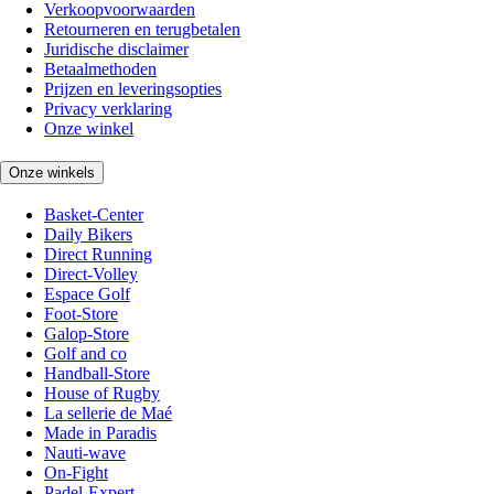
Verkoopvoorwaarden
Retourneren en terugbetalen
Juridische disclaimer
Betaalmethoden
Prijzen en leveringsopties
Privacy verklaring
Onze winkel
Onze winkels
Basket-Center
Daily Bikers
Direct Running
Direct-Volley
Espace Golf
Foot-Store
Galop-Store
Golf and co
Handball-Store
House of Rugby
La sellerie de Maé
Made in Paradis
Nauti-wave
On-Fight
Padel-Expert