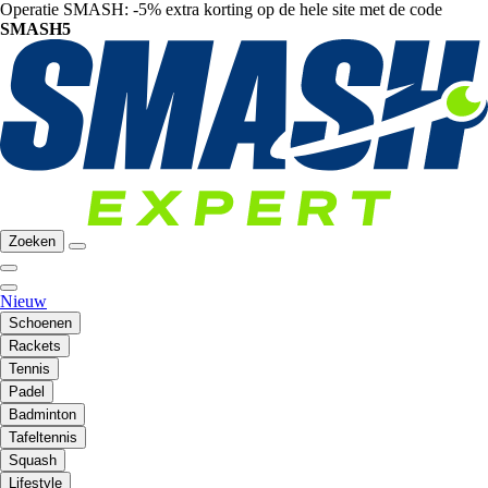
Operatie SMASH: -5% extra korting op de hele site met de code
SMASH5
Zoeken
Nieuw
Schoenen
Rackets
Tennis
Padel
Badminton
Tafeltennis
Squash
Lifestyle