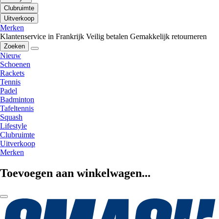
Clubruimte
Uitverkoop
Merken
Klantenservice in Frankrijk
Veilig betalen
Gemakkelijk retourneren
Zoeken
Nieuw
Schoenen
Rackets
Tennis
Padel
Badminton
Tafeltennis
Squash
Lifestyle
Clubruimte
Uitverkoop
Merken
Toevoegen aan winkelwagen...