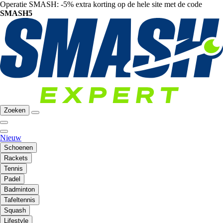
Operatie SMASH: -5% extra korting op de hele site met de code
SMASH5
Zoeken
Nieuw
Schoenen
Rackets
Tennis
Padel
Badminton
Tafeltennis
Squash
Lifestyle