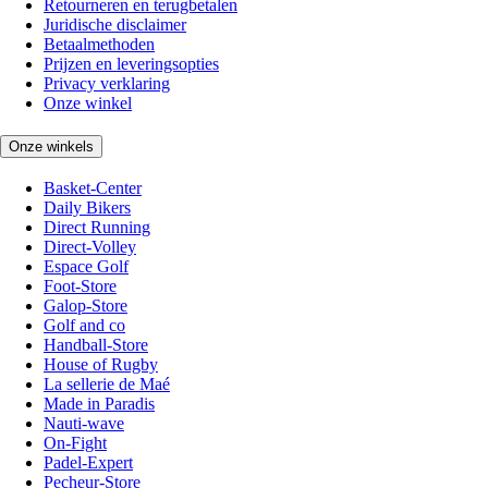
Retourneren en terugbetalen
Juridische disclaimer
Betaalmethoden
Prijzen en leveringsopties
Privacy verklaring
Onze winkel
Onze winkels
Basket-Center
Daily Bikers
Direct Running
Direct-Volley
Espace Golf
Foot-Store
Galop-Store
Golf and co
Handball-Store
House of Rugby
La sellerie de Maé
Made in Paradis
Nauti-wave
On-Fight
Padel-Expert
Pecheur-Store