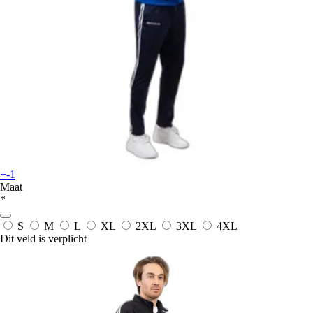
+-1
Maat
*
S
M
L
XL
2XL
3XL
4XL
Dit veld is verplicht