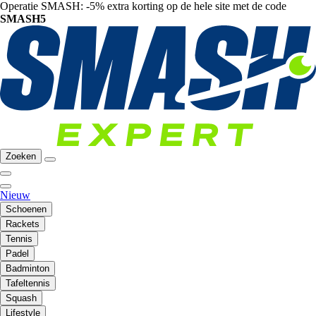
Operatie SMASH: -5% extra korting op de hele site met de code
SMASH5
Zoeken
Nieuw
Schoenen
Rackets
Tennis
Padel
Badminton
Tafeltennis
Squash
Lifestyle