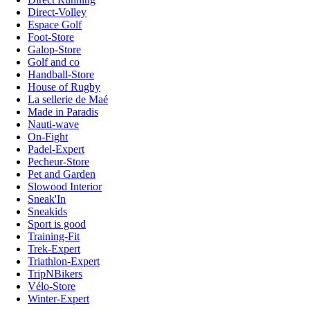
Direct-Volley
Espace Golf
Foot-Store
Galop-Store
Golf and co
Handball-Store
House of Rugby
La sellerie de Maé
Made in Paradis
Nauti-wave
On-Fight
Padel-Expert
Pecheur-Store
Pet and Garden
Slowood Interior
Sneak'In
Sneakids
Sport is good
Training-Fit
Trek-Expert
Triathlon-Expert
TripNBikers
Vélo-Store
Winter-Expert