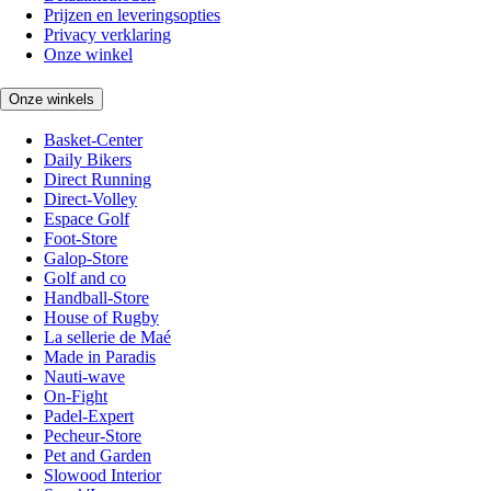
Prijzen en leveringsopties
Privacy verklaring
Onze winkel
Onze winkels
Basket-Center
Daily Bikers
Direct Running
Direct-Volley
Espace Golf
Foot-Store
Galop-Store
Golf and co
Handball-Store
House of Rugby
La sellerie de Maé
Made in Paradis
Nauti-wave
On-Fight
Padel-Expert
Pecheur-Store
Pet and Garden
Slowood Interior