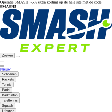
Operatie SMASH: -5% extra korting op de hele site met de code
SMASH5
Zoeken
Nieuw
Schoenen
Rackets
Tennis
Padel
Badminton
Tafeltennis
Squash
Lifestyle