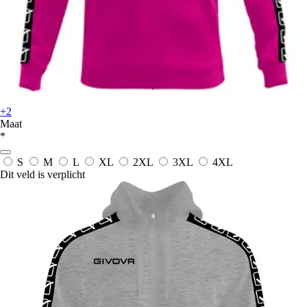
+2
Maat
*
S
M
L
XL
2XL
3XL
4XL
Dit veld is verplicht