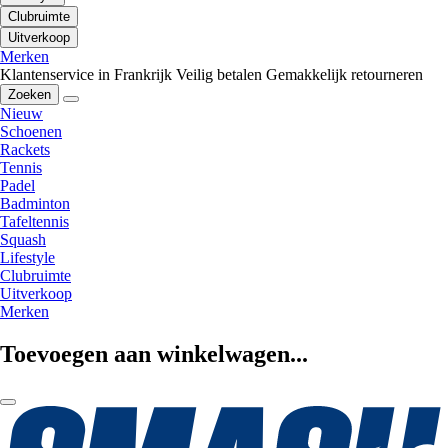
Clubruimte
Uitverkoop
Merken
Klantenservice in Frankrijk
Veilig betalen
Gemakkelijk retourneren
Zoeken
Nieuw
Schoenen
Rackets
Tennis
Padel
Badminton
Tafeltennis
Squash
Lifestyle
Clubruimte
Uitverkoop
Merken
Toevoegen aan winkelwagen...