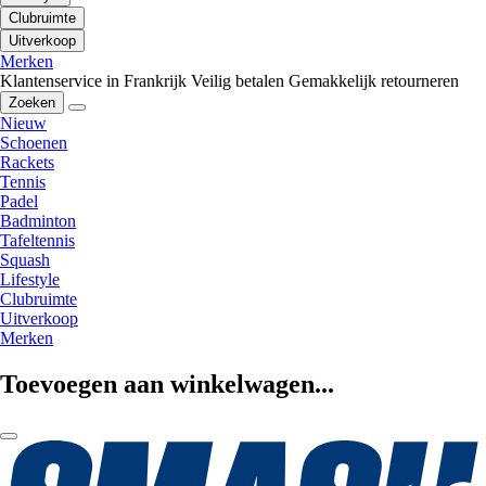
Clubruimte
Uitverkoop
Merken
Klantenservice in Frankrijk
Veilig betalen
Gemakkelijk retourneren
Zoeken
Nieuw
Schoenen
Rackets
Tennis
Padel
Badminton
Tafeltennis
Squash
Lifestyle
Clubruimte
Uitverkoop
Merken
Toevoegen aan winkelwagen...