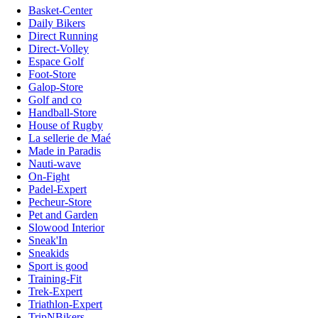
Basket-Center
Daily Bikers
Direct Running
Direct-Volley
Espace Golf
Foot-Store
Galop-Store
Golf and co
Handball-Store
House of Rugby
La sellerie de Maé
Made in Paradis
Nauti-wave
On-Fight
Padel-Expert
Pecheur-Store
Pet and Garden
Slowood Interior
Sneak'In
Sneakids
Sport is good
Training-Fit
Trek-Expert
Triathlon-Expert
TripNBikers