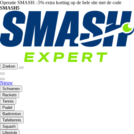
Operatie SMASH: -5% extra korting op de hele site met de code
SMASH5
Zoeken
Nieuw
Schoenen
Rackets
Tennis
Padel
Badminton
Tafeltennis
Squash
Lifestyle