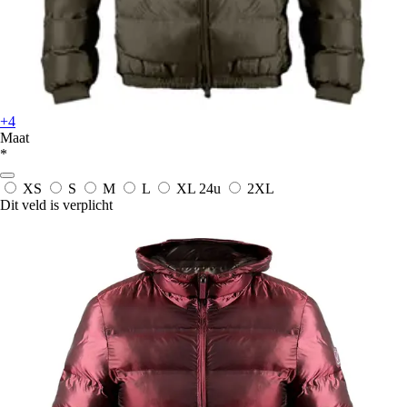
+4
Maat
*
XS
S
M
L
XL
24u
2XL
Dit veld is verplicht