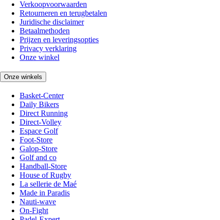
Verkoopvoorwaarden
Retourneren en terugbetalen
Juridische disclaimer
Betaalmethoden
Prijzen en leveringsopties
Privacy verklaring
Onze winkel
Onze winkels
Basket-Center
Daily Bikers
Direct Running
Direct-Volley
Espace Golf
Foot-Store
Galop-Store
Golf and co
Handball-Store
House of Rugby
La sellerie de Maé
Made in Paradis
Nauti-wave
On-Fight
Padel-Expert