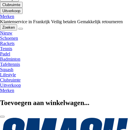
Clubruimte
Uitverkoop
Merken
Klantenservice in Frankrijk
Veilig betalen
Gemakkelijk retourneren
Zoeken
Nieuw
Schoenen
Rackets
Tennis
Padel
Badminton
Tafeltennis
Squash
Lifestyle
Clubruimte
Uitverkoop
Merken
Toevoegen aan winkelwagen...