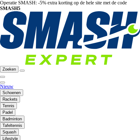
Operatie SMASH: -5% extra korting op de hele site met de code
SMASH5
Zoeken
Nieuw
Schoenen
Rackets
Tennis
Padel
Badminton
Tafeltennis
Squash
Lifestyle