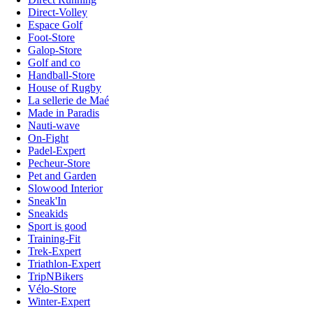
Direct-Volley
Espace Golf
Foot-Store
Galop-Store
Golf and co
Handball-Store
House of Rugby
La sellerie de Maé
Made in Paradis
Nauti-wave
On-Fight
Padel-Expert
Pecheur-Store
Pet and Garden
Slowood Interior
Sneak'In
Sneakids
Sport is good
Training-Fit
Trek-Expert
Triathlon-Expert
TripNBikers
Vélo-Store
Winter-Expert