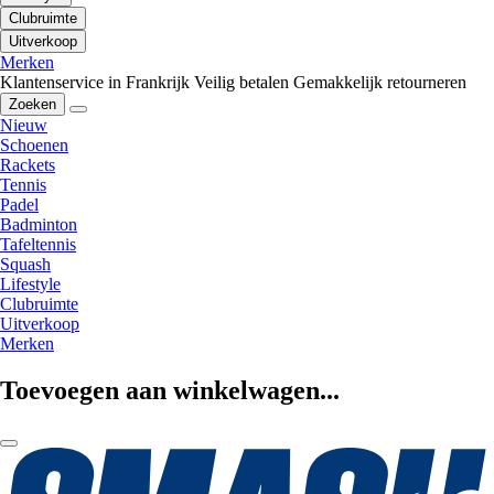
Clubruimte
Uitverkoop
Merken
Klantenservice in Frankrijk
Veilig betalen
Gemakkelijk retourneren
Zoeken
Nieuw
Schoenen
Rackets
Tennis
Padel
Badminton
Tafeltennis
Squash
Lifestyle
Clubruimte
Uitverkoop
Merken
Toevoegen aan winkelwagen...