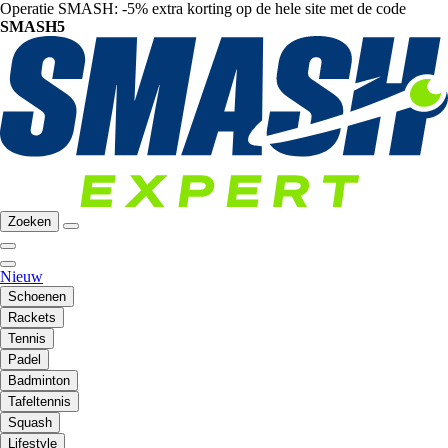
Operatie SMASH: -5% extra korting op de hele site met de code
SMASH5
Zoeken
Nieuw
Schoenen
Rackets
Tennis
Padel
Badminton
Tafeltennis
Squash
Lifestyle