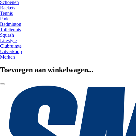
Schoenen
Rackets
Tennis
Padel
Badminton
Tafeltennis
Squash
Lifestyle
Clubruimte
Uitverkoop
Merken
Toevoegen aan winkelwagen...