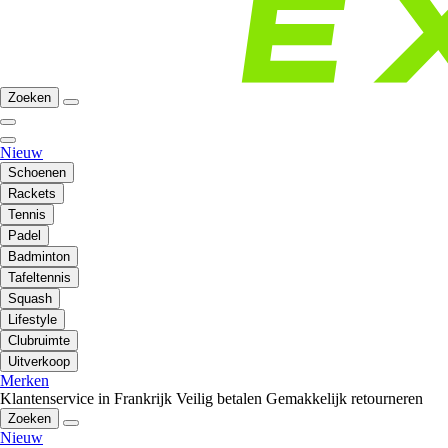
Zoeken
Nieuw
Schoenen
Rackets
Tennis
Padel
Badminton
Tafeltennis
Squash
Lifestyle
Clubruimte
Uitverkoop
Merken
Klantenservice in Frankrijk
Veilig betalen
Gemakkelijk retourneren
Zoeken
Nieuw