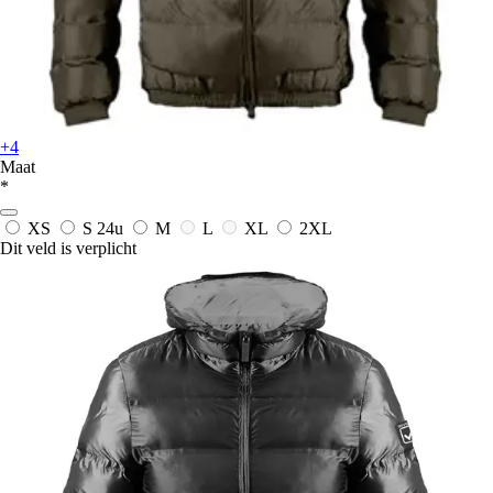
+4
Maat
*
XS
S
24u
M
L
XL
2XL
Dit veld is verplicht