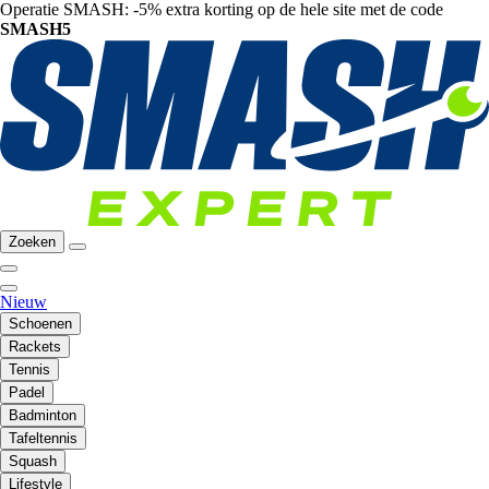
Operatie SMASH: -5% extra korting op de hele site met de code
SMASH5
Zoeken
Nieuw
Schoenen
Rackets
Tennis
Padel
Badminton
Tafeltennis
Squash
Lifestyle