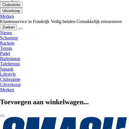
Clubruimte
Uitverkoop
Merken
Klantenservice in Frankrijk
Veilig betalen
Gemakkelijk retourneren
Zoeken
Nieuw
Schoenen
Rackets
Tennis
Padel
Badminton
Tafeltennis
Squash
Lifestyle
Clubruimte
Uitverkoop
Merken
Toevoegen aan winkelwagen...