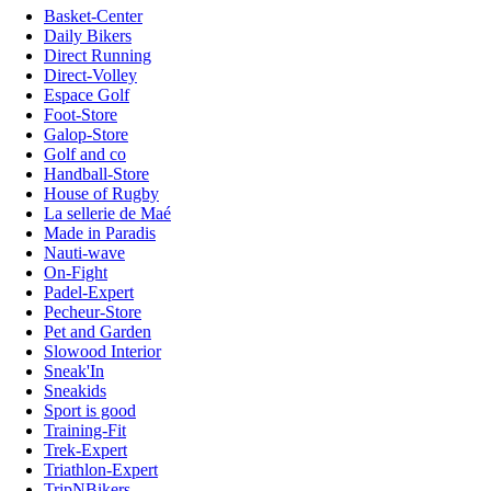
Basket-Center
Daily Bikers
Direct Running
Direct-Volley
Espace Golf
Foot-Store
Galop-Store
Golf and co
Handball-Store
House of Rugby
La sellerie de Maé
Made in Paradis
Nauti-wave
On-Fight
Padel-Expert
Pecheur-Store
Pet and Garden
Slowood Interior
Sneak'In
Sneakids
Sport is good
Training-Fit
Trek-Expert
Triathlon-Expert
TripNBikers