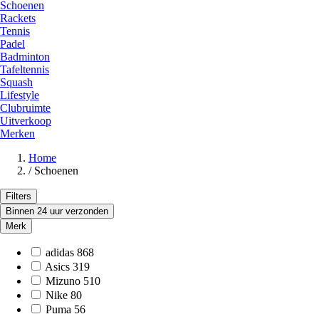
Schoenen
Rackets
Tennis
Padel
Badminton
Tafeltennis
Squash
Lifestyle
Clubruimte
Uitverkoop
Merken
Home
/
Schoenen
Filters
Binnen 24 uur verzonden
Merk
adidas
868
Asics
319
Mizuno
510
Nike
80
Puma
56