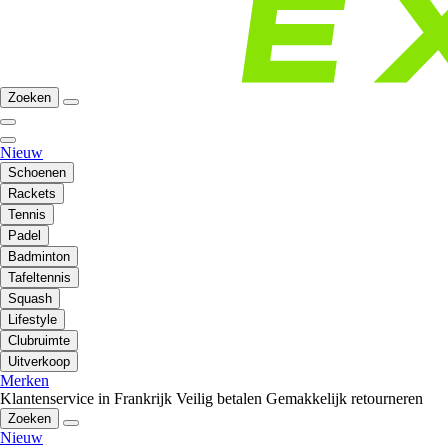
Zoeken
Nieuw
Schoenen
Rackets
Tennis
Padel
Badminton
Tafeltennis
Squash
Lifestyle
Clubruimte
Uitverkoop
Merken
Klantenservice in Frankrijk
Veilig betalen
Gemakkelijk retourneren
Zoeken
Nieuw