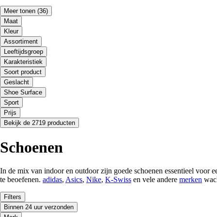
Meer tonen
(36)
Maat
Kleur
Assortiment
Leeftijdsgroep
Karakteristiek
Soort product
Geslacht
Shoe Surface
Sport
Prijs
Bekijk de 2719 producten
Schoenen
In de mix van indoor en outdoor zijn goede schoenen essentieel voor 
te beoefenen.
adidas
,
Asics
,
Nike
,
K-Swiss
en vele andere
merken
wach
Filters
Binnen 24 uur verzonden