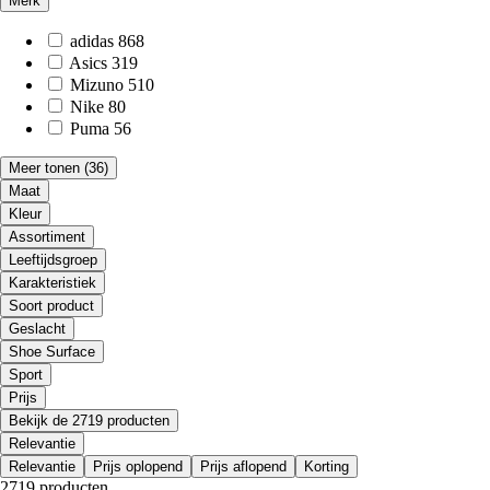
Merk
adidas
868
Asics
319
Mizuno
510
Nike
80
Puma
56
Meer tonen
(36)
Maat
Kleur
Assortiment
Leeftijdsgroep
Karakteristiek
Soort product
Geslacht
Shoe Surface
Sport
Prijs
Bekijk de 2719 producten
Relevantie
Relevantie
Prijs oplopend
Prijs aflopend
Korting
2719 producten