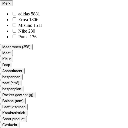
Merk
adidas
5881
Errea
1806
Mizuno
1511
Nike
230
Puma
136
Meer tonen
(358)
Maat
Kleur
Drop
Assortiment
bespannen
zeef (cm²)
bespanplan
Racket gewicht (g)
Balans (mm)
Leeftijdsgroep
Karakteristiek
Soort product
Geslacht