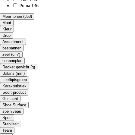
Puma
136
Meer tonen
(358)
Maat
Kleur
Drop
Assortiment
bespannen
zeef (cm²)
bespanplan
Racket gewicht (g)
Balans (mm)
Leeftijdsgroep
Karakteristiek
Soort product
Geslacht
Shoe Surface
spelniveau
Sport
Stabiliteit
Team