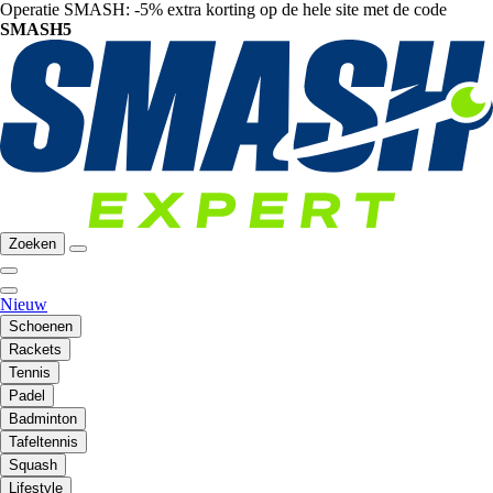
Operatie SMASH: -5% extra korting op de hele site met de code
SMASH5
Zoeken
Nieuw
Schoenen
Rackets
Tennis
Padel
Badminton
Tafeltennis
Squash
Lifestyle