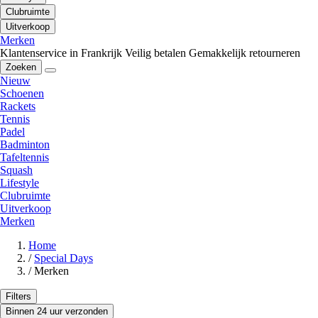
Clubruimte
Uitverkoop
Merken
Klantenservice in Frankrijk
Veilig betalen
Gemakkelijk retourneren
Zoeken
Nieuw
Schoenen
Rackets
Tennis
Padel
Badminton
Tafeltennis
Squash
Lifestyle
Clubruimte
Uitverkoop
Merken
Home
/
Special Days
/
Merken
Filters
Binnen 24 uur verzonden