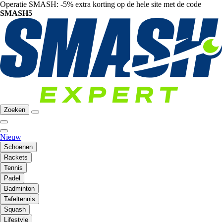
Operatie SMASH: -5% extra korting op de hele site met de code
SMASH5
Zoeken
Nieuw
Schoenen
Rackets
Tennis
Padel
Badminton
Tafeltennis
Squash
Lifestyle