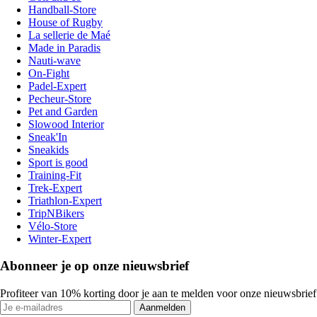
Handball-Store
House of Rugby
La sellerie de Maé
Made in Paradis
Nauti-wave
On-Fight
Padel-Expert
Pecheur-Store
Pet and Garden
Slowood Interior
Sneak'In
Sneakids
Sport is good
Training-Fit
Trek-Expert
Triathlon-Expert
TripNBikers
Vélo-Store
Winter-Expert
Abonneer je op onze nieuwsbrief
Profiteer van 10% korting door je aan te melden voor onze nieuwsbrief
Aanmelden