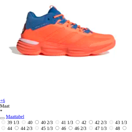
+6
Maat
*
Maattabel
39 1/3
40
40 2/3
41 1/3
42
42 2/3
43 1/3
44
44 2/3
45 1/3
46
46 2/3
47 1/3
48