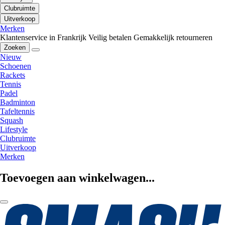
Clubruimte
Uitverkoop
Merken
Klantenservice in Frankrijk
Veilig betalen
Gemakkelijk retourneren
Zoeken
Nieuw
Schoenen
Rackets
Tennis
Padel
Badminton
Tafeltennis
Squash
Lifestyle
Clubruimte
Uitverkoop
Merken
Toevoegen aan winkelwagen...