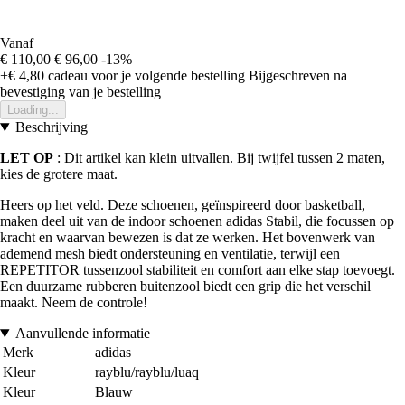
Vanaf
€ 110,00
€ 96,00
-13%
+€ 4,80
cadeau voor je volgende bestelling
Bijgeschreven na
bevestiging van je bestelling
Loading...
Beschrijving
LET OP
: Dit artikel kan klein uitvallen. Bij twijfel tussen 2 maten,
kies de grotere maat.
Heers op het veld. Deze schoenen, geïnspireerd door basketball,
maken deel uit van de indoor schoenen adidas Stabil, die focussen op
kracht en waarvan bewezen is dat ze werken. Het bovenwerk van
ademend mesh biedt ondersteuning en ventilatie, terwijl een
REPETITOR tussenzool stabiliteit en comfort aan elke stap toevoegt.
Een duurzame rubberen buitenzool biedt een grip die het verschil
maakt. Neem de controle!
Aanvullende informatie
Merk
adidas
Kleur
rayblu/rayblu/luaq
Kleur
Blauw