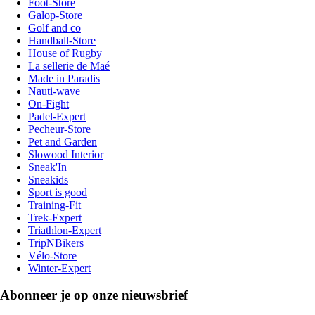
Foot-Store
Galop-Store
Golf and co
Handball-Store
House of Rugby
La sellerie de Maé
Made in Paradis
Nauti-wave
On-Fight
Padel-Expert
Pecheur-Store
Pet and Garden
Slowood Interior
Sneak'In
Sneakids
Sport is good
Training-Fit
Trek-Expert
Triathlon-Expert
TripNBikers
Vélo-Store
Winter-Expert
Abonneer je op onze nieuwsbrief