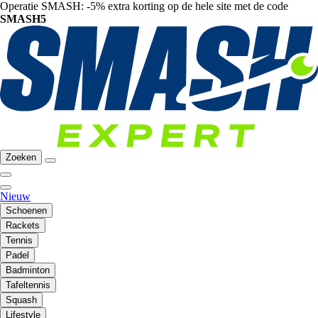
Operatie SMASH: -5% extra korting op de hele site met de code
SMASH5
Zoeken
Nieuw
Schoenen
Rackets
Tennis
Padel
Badminton
Tafeltennis
Squash
Lifestyle