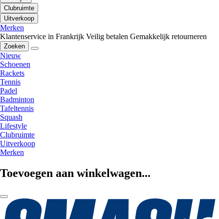
Clubruimte
Uitverkoop
Merken
Klantenservice in Frankrijk
Veilig betalen
Gemakkelijk retourneren
Zoeken
Nieuw
Schoenen
Rackets
Tennis
Padel
Badminton
Tafeltennis
Squash
Lifestyle
Clubruimte
Uitverkoop
Merken
Toevoegen aan winkelwagen...