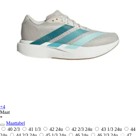
+4
Maat
*
Maattabel
40 2/3
41 1/3
42
24u
42 2/3
24u
43 1/3
24u
44
24u
44 2/3
24u
45 1/3
24u
46
24u
46 2/3
24u
47