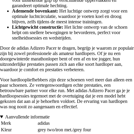
voor uitstekende grip op verschillende oppervlakken en
garandeert optimale hechting.
Ademende bovenkant:
Het luchtige ontwerp zorgt voor een
optimale luchtcirculatie, waardoor je voeten koel en droog
blijven, zelfs tijdens de meest intense trainingen.
Lichtgewicht constructie:
Het lichte ontwerp van de schoen
helpt om snellere bewegingen te bevorderen, perfect voor
snelheidssessies en wedstrijden.
Door de adidas Adizero Pacer te dragen, begrijp je waarom ze populair
zijn bij zowel professionele als amateur hardlopers. Of je nu een
doorgewinterde marathonloper bent of een af en toe jogger, hun
uitzonderlijke prestaties passen zich aan elke soort hardloper aan,
waardoor je comfort en prestaties verbeteren.
Voor hardloopliefhebbers zijn deze schoenen veel meer dan alleen een
paar schoenen. Ze vertegenwoordigen echte prestaties, een
betrouwbare partner voor elke run. Met adidas Adizero Pacer ga je je
hardloopsessies tegemoet met de overtuiging dat je een model hebt
gekozen dat aan al je behoeften voldoet. De ervaring van hardlopen
was nog nooit zo aangenaam en effectief.
Aanvullende informatie
Merk
adidas
Kleur
grey two/iron met./grey four