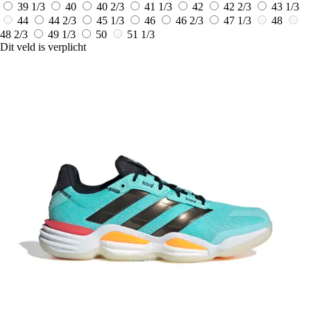
39 1/3
40
40 2/3
41 1/3
42
42 2/3
43 1/3
44
44 2/3
45 1/3
46
46 2/3
47 1/3
48
48 2/3
49 1/3
50
51 1/3
Dit veld is verplicht