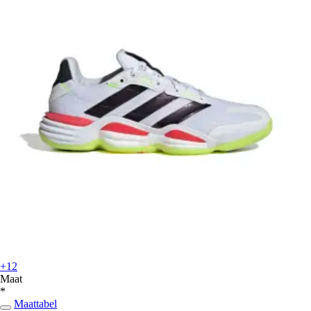
+12
Maat
*
Maattabel