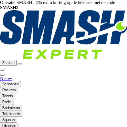
Operatie SMASH: -5% extra korting op de hele site met de code
SMASH5
Zoeken
Nieuw
Schoenen
Rackets
Tennis
Padel
Badminton
Tafeltennis
Squash
Lifestyle