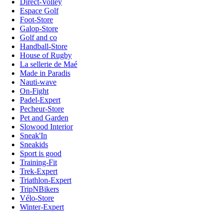
Direct-Volley
Espace Golf
Foot-Store
Galop-Store
Golf and co
Handball-Store
House of Rugby
La sellerie de Maé
Made in Paradis
Nauti-wave
On-Fight
Padel-Expert
Pecheur-Store
Pet and Garden
Slowood Interior
Sneak'In
Sneakids
Sport is good
Training-Fit
Trek-Expert
Triathlon-Expert
TripNBikers
Vélo-Store
Winter-Expert