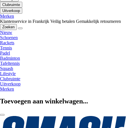
Clubruimte
Uitverkoop
Merken
Klantenservice in Frankrijk
Veilig betalen
Gemakkelijk retourneren
Zoeken
Nieuw
Schoenen
Rackets
Tennis
Padel
Badminton
Tafeltennis
Squash
Lifestyle
Clubruimte
Uitverkoop
Merken
Toevoegen aan winkelwagen...