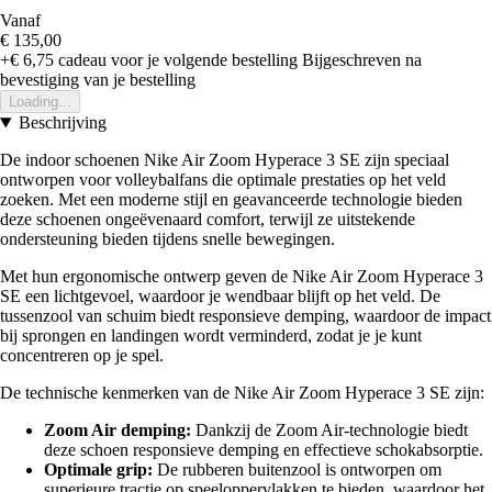
Vanaf
€ 135,00
+€ 6,75
cadeau voor je volgende bestelling
Bijgeschreven na
bevestiging van je bestelling
Loading...
Beschrijving
De indoor schoenen Nike Air Zoom Hyperace 3 SE zijn speciaal
ontworpen voor volleybalfans die optimale prestaties op het veld
zoeken. Met een moderne stijl en geavanceerde technologie bieden
deze schoenen ongeëvenaard comfort, terwijl ze uitstekende
ondersteuning bieden tijdens snelle bewegingen.
Met hun ergonomische ontwerp geven de Nike Air Zoom Hyperace 3
SE een lichtgevoel, waardoor je wendbaar blijft op het veld. De
tussenzool van schuim biedt responsieve demping, waardoor de impact
bij sprongen en landingen wordt verminderd, zodat je je kunt
concentreren op je spel.
De technische kenmerken van de Nike Air Zoom Hyperace 3 SE zijn:
Zoom Air demping:
Dankzij de Zoom Air-technologie biedt
deze schoen responsieve demping en effectieve schokabsorptie.
Optimale grip:
De rubberen buitenzool is ontworpen om
superieure tractie op speeloppervlakken te bieden, waardoor het