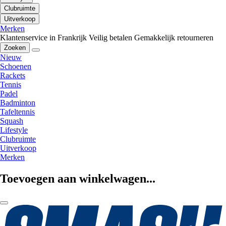
Clubruimte
Uitverkoop
Merken
Klantenservice in Frankrijk
Veilig betalen
Gemakkelijk retourneren
Zoeken
Nieuw
Schoenen
Rackets
Tennis
Padel
Badminton
Tafeltennis
Squash
Lifestyle
Clubruimte
Uitverkoop
Merken
Toevoegen aan winkelwagen...