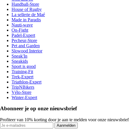
Handball-Store
House of Rugby
La sellerie de Maé
Made in Paradis
Nauti-wave
On-Fight
Padel-Expert
Pecheur-Store
Pet and Garden
Slowood Interior
Sneak'In
Sneakids
Sport is good
Training-Fit
Trek-Expert
Triathlon-Expert
TripNBikers
Vélo-Store
Winter-Expert
Abonneer je op onze nieuwsbrief
Profiteer van 10% korting door je aan te melden voor onze nieuwsbrief
Aanmelden