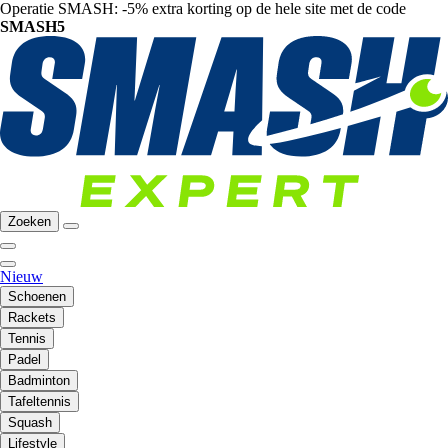
Operatie SMASH: -5% extra korting op de hele site met de code
SMASH5
Zoeken
Nieuw
Schoenen
Rackets
Tennis
Padel
Badminton
Tafeltennis
Squash
Lifestyle