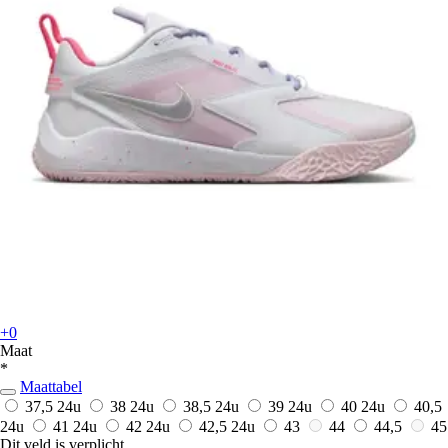
+0
Maat
*
Maattabel
37,5
24u
38
24u
38,5
24u
39
24u
40
24u
40,5
24u
41
24u
42
24u
42,5
24u
43
44
44,5
45
Dit veld is verplicht