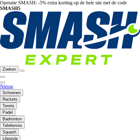
Operatie SMASH: -5% extra korting op de hele site met de code
SMASH5
Zoeken
Nieuw
Schoenen
Rackets
Tennis
Padel
Badminton
Tafeltennis
Squash
Lifestyle