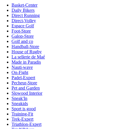
Basket-Center
Daily Bikers
Direct Running
Direct-Volley
Espace Golf
Foot-Store
Galop-Store
Golf and co
Handball-Store
House of Rugby
La sellerie de Maé
Made in Paradis
Nauti-wave
On-Fight
Padel-Expert
Pecheur-Store
Pet and Garden
Slowood Interior
Sneak'In
Sneakids
Sport is good
Training-Fit
Trek-Expert
Triathlon-Expert