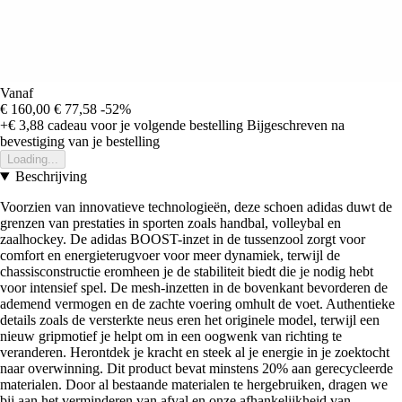
Vanaf
€ 160,00
€ 77,58
-52%
+€ 3,88
cadeau voor je volgende bestelling
Bijgeschreven na
bevestiging van je bestelling
Loading...
Beschrijving
Voorzien van innovatieve technologieën, deze schoen adidas duwt de
grenzen van prestaties in sporten zoals handbal, volleybal en
zaalhockey. De adidas BOOST-inzet in de tussenzool zorgt voor
comfort en energieterugvoer voor meer dynamiek, terwijl de
chassisconstructie eromheen je de stabiliteit biedt die je nodig hebt
voor intensief spel. De mesh-inzetten in de bovenkant bevorderen de
ademend vermogen en de zachte voering omhult de voet. Authentieke
details zoals de versterkte neus eren het originele model, terwijl een
nieuw gripmotief je helpt om in een oogwenk van richting te
veranderen. Herontdek je kracht en steek al je energie in je zoektocht
naar overwinning. Dit product bevat minstens 20% aan gerecycleerde
materialen. Door al bestaande materialen te hergebruiken, dragen we
bij aan het verminderen van afval en onze afhankelijkheid van