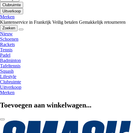
Clubruimte
Uitverkoop
Merken
Klantenservice in Frankrijk
Veilig betalen
Gemakkelijk retourneren
Zoeken
Nieuw
Schoenen
Rackets
Tennis
Padel
Badminton
Tafeltennis
Squash
Lifestyle
Clubruimte
Uitverkoop
Merken
Toevoegen aan winkelwagen...