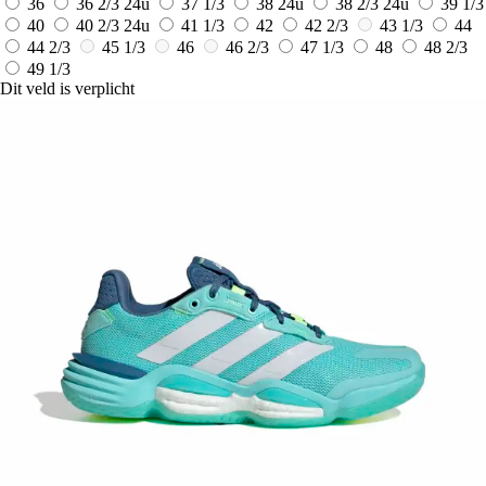
36
36 2/3
24u
37 1/3
38
24u
38 2/3
24u
39 1/3
40
40 2/3
24u
41 1/3
42
42 2/3
43 1/3
44
44 2/3
45 1/3
46
46 2/3
47 1/3
48
48 2/3
49 1/3
Dit veld is verplicht