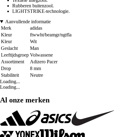
Textiele inlegzool.
Rubberen buitenzool.
LIGHTSTRIKE-technologie.
Aanvullende informatie
Merk
adidas
Kleur
ftwwht/beamgr/ngtfla
Kleur
Wit
Geslacht
Man
Leeftijdsgroep
Volwassene
Assortiment
Adizero Pacer
Drop
8 mm
Stabiliteit
Neutre
Loading...
Loading...
Al onze merken