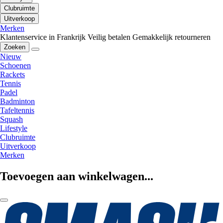
Clubruimte
Uitverkoop
Merken
Klantenservice in Frankrijk
Veilig betalen
Gemakkelijk retourneren
Zoeken
Nieuw
Schoenen
Rackets
Tennis
Padel
Badminton
Tafeltennis
Squash
Lifestyle
Clubruimte
Uitverkoop
Merken
Toevoegen aan winkelwagen...