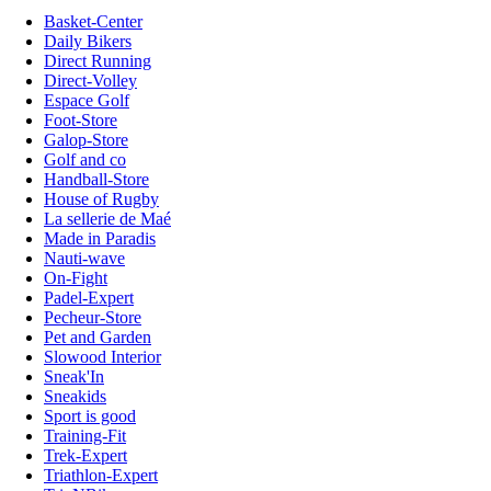
Basket-Center
Daily Bikers
Direct Running
Direct-Volley
Espace Golf
Foot-Store
Galop-Store
Golf and co
Handball-Store
House of Rugby
La sellerie de Maé
Made in Paradis
Nauti-wave
On-Fight
Padel-Expert
Pecheur-Store
Pet and Garden
Slowood Interior
Sneak'In
Sneakids
Sport is good
Training-Fit
Trek-Expert
Triathlon-Expert