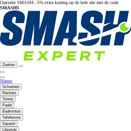
Operatie SMASH: -5% extra korting op de hele site met de code
SMASH5
Zoeken
Nieuw
Schoenen
Rackets
Tennis
Padel
Badminton
Tafeltennis
Squash
Lifestyle