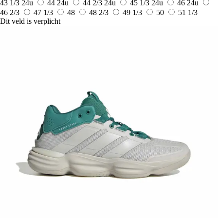
43 1/3
24u
44
24u
44 2/3
24u
45 1/3
24u
46
24u
46 2/3
47 1/3
48
48 2/3
49 1/3
50
51 1/3
Dit veld is verplicht