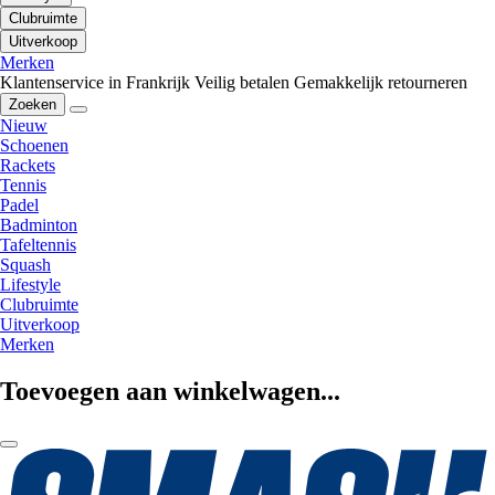
Clubruimte
Uitverkoop
Merken
Klantenservice in Frankrijk
Veilig betalen
Gemakkelijk retourneren
Zoeken
Nieuw
Schoenen
Rackets
Tennis
Padel
Badminton
Tafeltennis
Squash
Lifestyle
Clubruimte
Uitverkoop
Merken
Toevoegen aan winkelwagen...