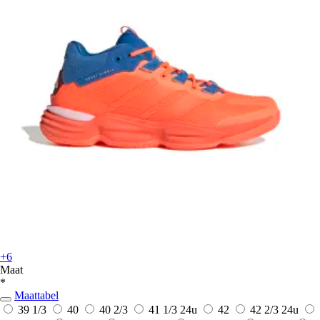
+6
Maat
*
Maattabel
39 1/3
40
40 2/3
41 1/3
24u
42
42 2/3
24u