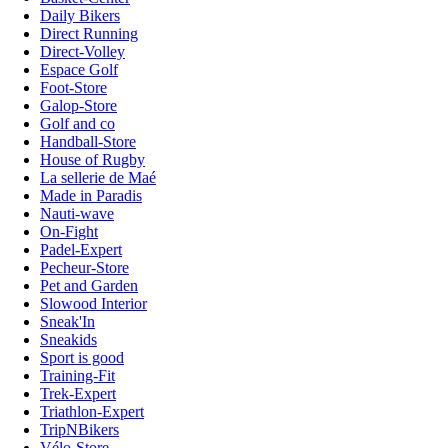
Daily Bikers
Direct Running
Direct-Volley
Espace Golf
Foot-Store
Galop-Store
Golf and co
Handball-Store
House of Rugby
La sellerie de Maé
Made in Paradis
Nauti-wave
On-Fight
Padel-Expert
Pecheur-Store
Pet and Garden
Slowood Interior
Sneak'In
Sneakids
Sport is good
Training-Fit
Trek-Expert
Triathlon-Expert
TripNBikers
Vélo-Store