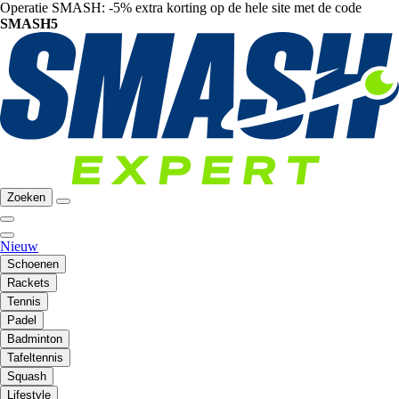
Operatie SMASH: -5% extra korting op de hele site met de code
SMASH5
Zoeken
Nieuw
Schoenen
Rackets
Tennis
Padel
Badminton
Tafeltennis
Squash
Lifestyle