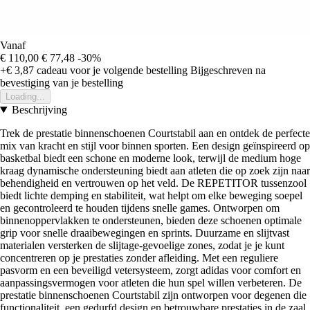
Vanaf
€ 110,00
€ 77,48
-30%
+€ 3,87
cadeau voor je volgende bestelling
Bijgeschreven na
bevestiging van je bestelling
Loading...
Beschrijving
Trek de prestatie binnenschoenen Courtstabil aan en ontdek de perfecte
mix van kracht en stijl voor binnen sporten. Een design geïnspireerd op
basketbal biedt een schone en moderne look, terwijl de medium hoge
kraag dynamische ondersteuning biedt aan atleten die op zoek zijn naar
behendigheid en vertrouwen op het veld. De REPETITOR tussenzool
biedt lichte demping en stabiliteit, wat helpt om elke beweging soepel
en gecontroleerd te houden tijdens snelle games. Ontworpen om
binnenoppervlakken te ondersteunen, bieden deze schoenen optimale
grip voor snelle draaibewegingen en sprints. Duurzame en slijtvast
materialen versterken de slijtage-gevoelige zones, zodat je je kunt
concentreren op je prestaties zonder afleiding. Met een reguliere
pasvorm en een beveiligd vetersysteem, zorgt adidas voor comfort en
aanpassingsvermogen voor atleten die hun spel willen verbeteren. De
prestatie binnenschoenen Courtstabil zijn ontworpen voor degenen die
functionaliteit, een gedurfd design en betrouwbare prestaties in de zaal