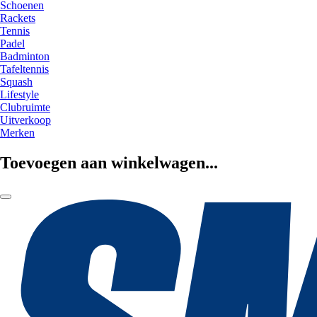
Schoenen
Rackets
Tennis
Padel
Badminton
Tafeltennis
Squash
Lifestyle
Clubruimte
Uitverkoop
Merken
Toevoegen aan winkelwagen...