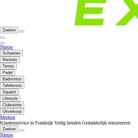
Zoeken
Nieuw
Schoenen
Rackets
Tennis
Padel
Badminton
Tafeltennis
Squash
Lifestyle
Clubruimte
Uitverkoop
Merken
Klantenservice in Frankrijk
Veilig betalen
Gemakkelijk retourneren
Zoeken
Nieuw