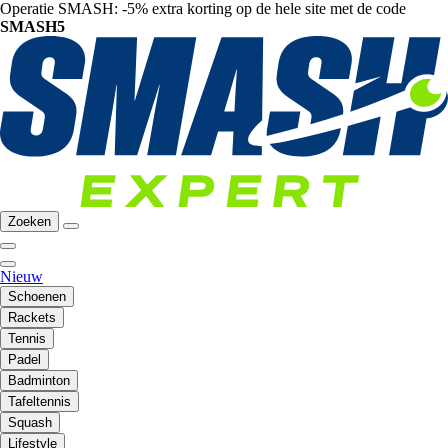
Operatie SMASH: -5% extra korting op de hele site met de code
SMASH5
Zoeken
Nieuw
Schoenen
Rackets
Tennis
Padel
Badminton
Tafeltennis
Squash
Lifestyle