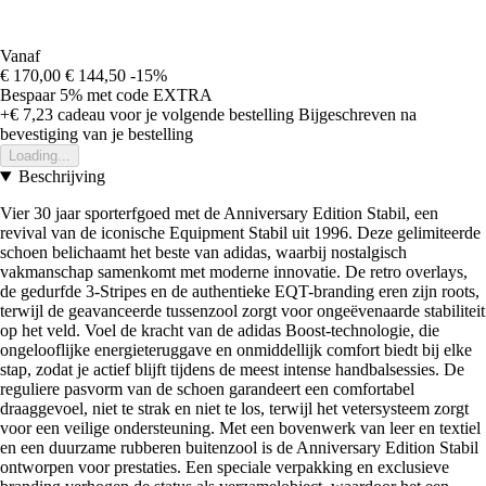
Vanaf
€ 170,00
€ 144,50
-15%
Bespaar 5%
met code
EXTRA
+€ 7,23
cadeau voor je volgende bestelling
Bijgeschreven na
bevestiging van je bestelling
Loading...
Beschrijving
Vier 30 jaar sporterfgoed met de Anniversary Edition Stabil, een
revival van de iconische Equipment Stabil uit 1996. Deze gelimiteerde
schoen belichaamt het beste van adidas, waarbij nostalgisch
vakmanschap samenkomt met moderne innovatie. De retro overlays,
de gedurfde 3-Stripes en de authentieke EQT-branding eren zijn roots,
terwijl de geavanceerde tussenzool zorgt voor ongeëvenaarde stabiliteit
op het veld. Voel de kracht van de adidas Boost-technologie, die
ongelooflijke energieteruggave en onmiddellijk comfort biedt bij elke
stap, zodat je actief blijft tijdens de meest intense handbalsessies. De
reguliere pasvorm van de schoen garandeert een comfortabel
draaggevoel, niet te strak en niet te los, terwijl het vetersysteem zorgt
voor een veilige ondersteuning. Met een bovenwerk van leer en textiel
en een duurzame rubberen buitenzool is de Anniversary Edition Stabil
ontworpen voor prestaties. Een speciale verpakking en exclusieve