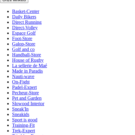
Basket-Center
Daily Bikers
Direct Running
Direct-Volley
Espace Golf
Foot-Store
Galop-Store
Golf and co
Handball-Store
House of Rugby
La sellerie de Maé
Made in Paradis
Nauti-wave
On-Fight
Padel-Expert
Pecheur-Store
Pet and Garden
Slowood Interior
Sneak'In
Sneakids
Sport is good
Training-Fit
Trek-Expert