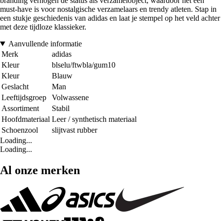
branding verhogen de status als verzamelobject, waardoor het een
must-have is voor nostalgische verzamelaars en trendy atleten. Stap in
een stukje geschiedenis van adidas en laat je stempel op het veld achter
met deze tijdloze klassieker.
Aanvullende informatie
Merk
adidas
Kleur
blselu/ftwbla/gum10
Kleur
Blauw
Geslacht
Man
Leeftijdsgroep
Volwassene
Assortiment
Stabil
Hoofdmateriaal
Leer / synthetisch materiaal
Schoenzool
slijtvast rubber
Loading...
Loading...
Al onze merken