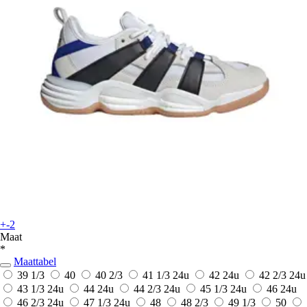
+-2
Maat
*
Maattabel
39 1/3
40
40 2/3
41 1/3
24u
42
24u
42 2/3
24u
43 1/3
24u
44
24u
44 2/3
24u
45 1/3
24u
46
24u
46 2/3
24u
47 1/3
24u
48
48 2/3
49 1/3
50