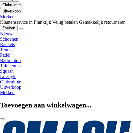
Clubruimte
Uitverkoop
Merken
Klantenservice in Frankrijk
Veilig betalen
Gemakkelijk retourneren
Zoeken
Nieuw
Schoenen
Rackets
Tennis
Padel
Badminton
Tafeltennis
Squash
Lifestyle
Clubruimte
Uitverkoop
Merken
Toevoegen aan winkelwagen...