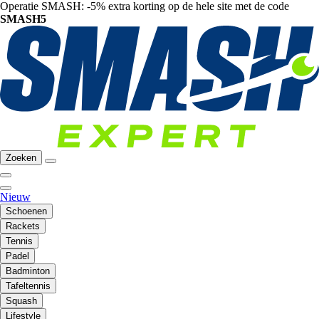
Operatie SMASH: -5% extra korting op de hele site met de code
SMASH5
Zoeken
Nieuw
Schoenen
Rackets
Tennis
Padel
Badminton
Tafeltennis
Squash
Lifestyle