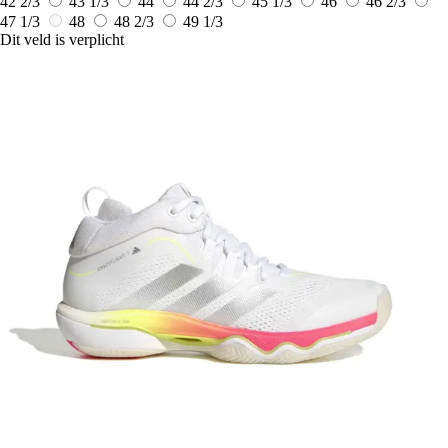
42 2/3
43 1/3
44
44 2/3
45 1/3
46
46 2/3
47 1/3
48
48 2/3
49 1/3
Dit veld is verplicht