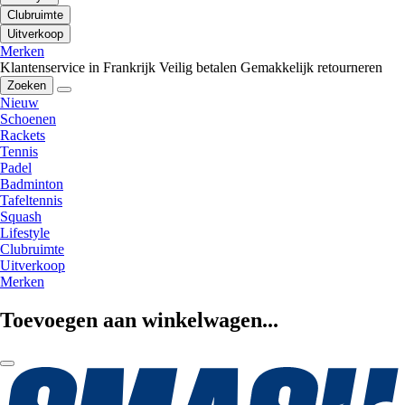
Clubruimte
Uitverkoop
Merken
Klantenservice in Frankrijk
Veilig betalen
Gemakkelijk retourneren
Zoeken
Nieuw
Schoenen
Rackets
Tennis
Padel
Badminton
Tafeltennis
Squash
Lifestyle
Clubruimte
Uitverkoop
Merken
Toevoegen aan winkelwagen...