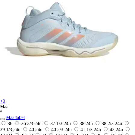
+0
Maat
*
Maattabel
36
36 2/3
24u
37 1/3
24u
38
24u
38 2/3
24u
39 1/3
24u
40
24u
40 2/3
24u
41 1/3
24u
42
24u