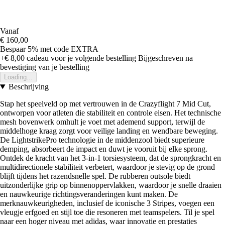
Vanaf
€ 160,00
Bespaar 5%
met code
EXTRA
+€ 8,00
cadeau voor je volgende bestelling
Bijgeschreven na
bevestiging van je bestelling
Loading...
Beschrijving
Stap het speelveld op met vertrouwen in de Crazyflight 7 Mid Cut,
ontworpen voor atleten die stabiliteit en controle eisen. Het technische
mesh bovenwerk omhult je voet met ademend support, terwijl de
middelhoge kraag zorgt voor veilige landing en wendbare beweging.
De LightstrikePro technologie in de middenzool biedt superieure
demping, absorbeert de impact en duwt je vooruit bij elke sprong.
Ontdek de kracht van het 3-in-1 torsiesysteem, dat de sprongkracht en
multidirectionele stabiliteit verbetert, waardoor je stevig op de grond
blijft tijdens het razendsnelle spel. De rubberen outsole biedt
uitzonderlijke grip op binnenoppervlakken, waardoor je snelle draaien
en nauwkeurige richtingsveranderingen kunt maken. De
merknauwkeurigheden, inclusief de iconische 3 Stripes, voegen een
vleugje erfgoed en stijl toe die resoneren met teamspelers. Til je spel
naar een hoger niveau met adidas, waar innovatie en prestaties