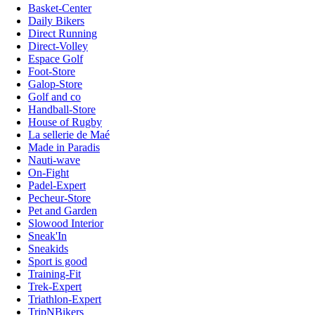
Basket-Center
Daily Bikers
Direct Running
Direct-Volley
Espace Golf
Foot-Store
Galop-Store
Golf and co
Handball-Store
House of Rugby
La sellerie de Maé
Made in Paradis
Nauti-wave
On-Fight
Padel-Expert
Pecheur-Store
Pet and Garden
Slowood Interior
Sneak'In
Sneakids
Sport is good
Training-Fit
Trek-Expert
Triathlon-Expert
TripNBikers