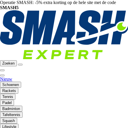
Operatie SMASH: -5% extra korting op de hele site met de code
SMASH5
Zoeken
Nieuw
Schoenen
Rackets
Tennis
Padel
Badminton
Tafeltennis
Squash
Lifestyle