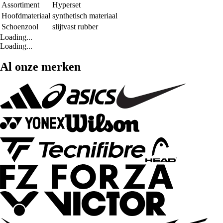
Assortiment
Hyperset
Hoofdmateriaal
synthetisch materiaal
Schoenzool
slijtvast rubber
Loading...
Loading...
Al onze merken