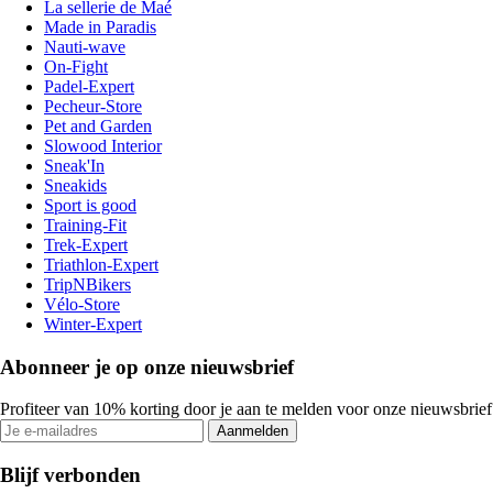
La sellerie de Maé
Made in Paradis
Nauti-wave
On-Fight
Padel-Expert
Pecheur-Store
Pet and Garden
Slowood Interior
Sneak'In
Sneakids
Sport is good
Training-Fit
Trek-Expert
Triathlon-Expert
TripNBikers
Vélo-Store
Winter-Expert
Abonneer je op onze nieuwsbrief
Profiteer van 10% korting door je aan te melden voor onze nieuwsbrief
Aanmelden
Blijf verbonden