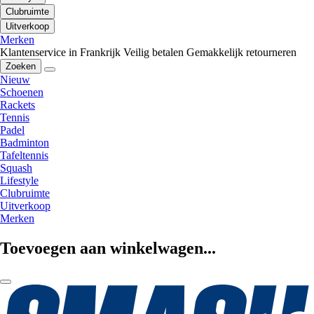
Clubruimte
Uitverkoop
Merken
Klantenservice in Frankrijk
Veilig betalen
Gemakkelijk retourneren
Zoeken
Nieuw
Schoenen
Rackets
Tennis
Padel
Badminton
Tafeltennis
Squash
Lifestyle
Clubruimte
Uitverkoop
Merken
Toevoegen aan winkelwagen...