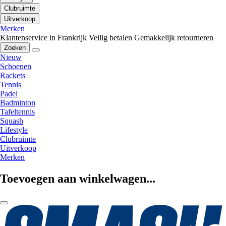
Clubruimte
Uitverkoop
Merken
Klantenservice in Frankrijk
Veilig betalen
Gemakkelijk retourneren
Zoeken
Nieuw
Schoenen
Rackets
Tennis
Padel
Badminton
Tafeltennis
Squash
Lifestyle
Clubruimte
Uitverkoop
Merken
Toevoegen aan winkelwagen...