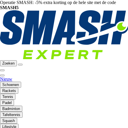
Operatie SMASH: -5% extra korting op de hele site met de code
SMASH5
Zoeken
Nieuw
Schoenen
Rackets
Tennis
Padel
Badminton
Tafeltennis
Squash
Lifestyle