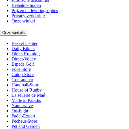
Juridische disclaimer
Betaalmethoden
Prijzen en leveringsopties
Privacy verklaring
Onze winkel
Onze winkels
Basket-Center
Daily Bikers
Direct Running
Direct-Volley
Espace Golf
Foot-Store
Galop-Store
Golf and co
Handball-Store
House of Rugby
La sellerie de Maé
Made in Paradis
Nauti-wave
On-Fight
Padel-Expert
Pecheur-Store
Pet and Garden