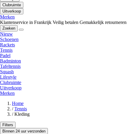
Clubruimte
Uitverkoop
Merken
Klantenservice in Frankrijk
Veilig betalen
Gemakkelijk retourneren
Zoeken
Nieuw
Schoenen
Rackets
Tennis
Padel
Badminton
Tafeltennis
Squash
Lifestyle
Clubruimte
Uitverkoop
Merken
Home
/
Tennis
/
Kleding
Filters
Binnen 24 uur verzonden