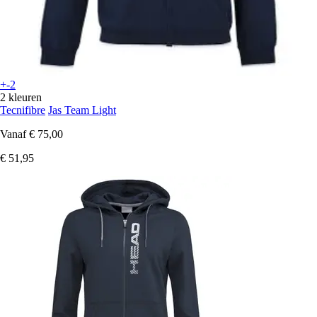
+-2
2 kleuren
Tecnifibre
Jas Team Light
Vanaf
€ 75,00
€ 51,95