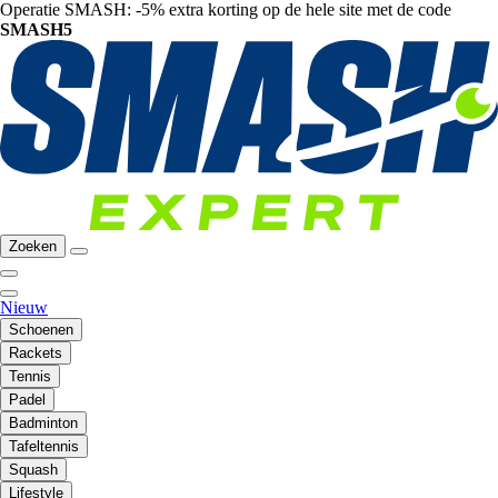
Operatie SMASH: -5% extra korting op de hele site met de code
SMASH5
Zoeken
Nieuw
Schoenen
Rackets
Tennis
Padel
Badminton
Tafeltennis
Squash
Lifestyle