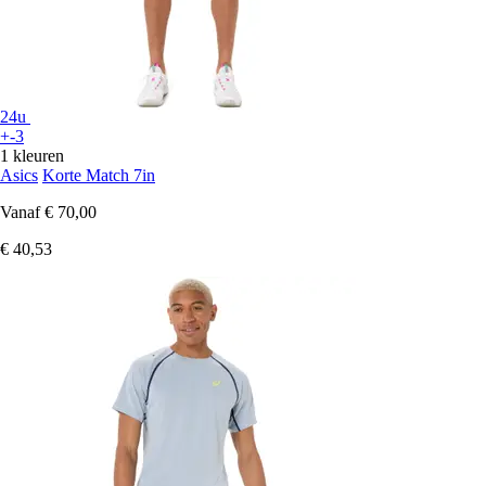
24u
+-3
1 kleuren
Asics
Korte Match 7in
Vanaf
€ 70,00
€ 40,53