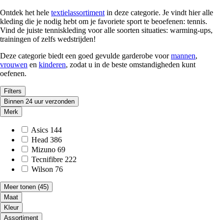
Ontdek het hele
textielassortiment
in deze categorie. Je vindt hier alle
kleding die je nodig hebt om je favoriete sport te beoefenen: tennis.
Vind de juiste tenniskleding voor alle soorten situaties: warming-ups,
trainingen of zelfs wedstrijden!
Deze categorie biedt een goed gevulde garderobe voor
mannen
,
vrouwen
en
kinderen
, zodat u in de beste omstandigheden kunt
oefenen.
Filters
Binnen 24 uur verzonden
Merk
Asics
144
Head
386
Mizuno
69
Tecnifibre
222
Wilson
76
Meer tonen
(45)
Maat
Kleur
Assortiment