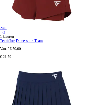
24u
+-3
1 kleuren
Tecnifibre
Damesshort Team
Vanaf
€ 50,00
€ 21,79