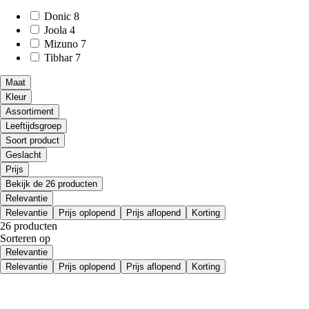
Donic
8
Joola
4
Mizuno
7
Tibhar
7
Maat
Kleur
Assortiment
Leeftijdsgroep
Soort product
Geslacht
Prijs
Bekijk de 26 producten
Relevantie
Relevantie
Prijs oplopend
Prijs aflopend
Korting
26 producten
Sorteren op
Relevantie
Relevantie
Prijs oplopend
Prijs aflopend
Korting