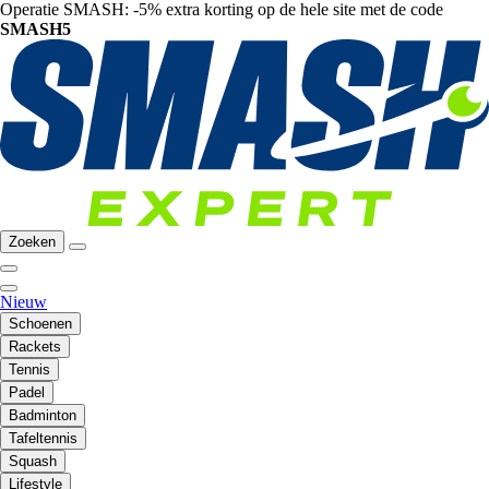
Operatie SMASH: -5% extra korting op de hele site met de code
SMASH5
Zoeken
Nieuw
Schoenen
Rackets
Tennis
Padel
Badminton
Tafeltennis
Squash
Lifestyle