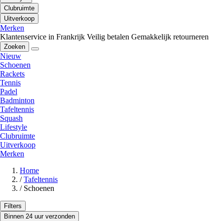
Clubruimte
Uitverkoop
Merken
Klantenservice in Frankrijk
Veilig betalen
Gemakkelijk retourneren
Zoeken
Nieuw
Schoenen
Rackets
Tennis
Padel
Badminton
Tafeltennis
Squash
Lifestyle
Clubruimte
Uitverkoop
Merken
Home
/
Tafeltennis
/
Schoenen
Filters
Binnen 24 uur verzonden