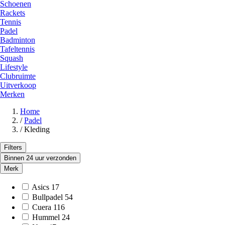
Schoenen
Rackets
Tennis
Padel
Badminton
Tafeltennis
Squash
Lifestyle
Clubruimte
Uitverkoop
Merken
Home
/
Padel
/
Kleding
Filters
Binnen 24 uur verzonden
Merk
Asics
17
Bullpadel
54
Cuera
116
Hummel
24