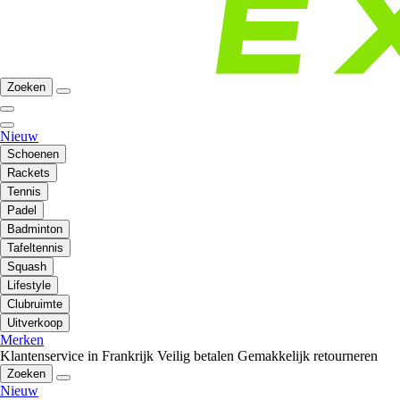
Zoeken
Nieuw
Schoenen
Rackets
Tennis
Padel
Badminton
Tafeltennis
Squash
Lifestyle
Clubruimte
Uitverkoop
Merken
Klantenservice in Frankrijk
Veilig betalen
Gemakkelijk retourneren
Zoeken
Nieuw