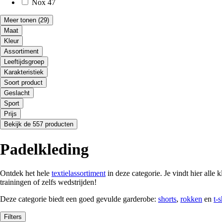
Nox
47
Meer tonen
(29)
Maat
Kleur
Assortiment
Leeftijdsgroep
Karakteristiek
Soort product
Geslacht
Sport
Prijs
Bekijk de 557 producten
Padelkleding
Ontdek het hele
textielassortiment
in deze categorie. Je vindt hier alle 
trainingen of zelfs wedstrijden!
Deze categorie biedt een goed gevulde garderobe:
shorts
,
rokken
en
t-s
Filters