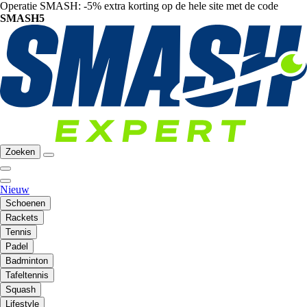
Operatie SMASH: -5% extra korting op de hele site met de code
SMASH5
Zoeken
Nieuw
Schoenen
Rackets
Tennis
Padel
Badminton
Tafeltennis
Squash
Lifestyle