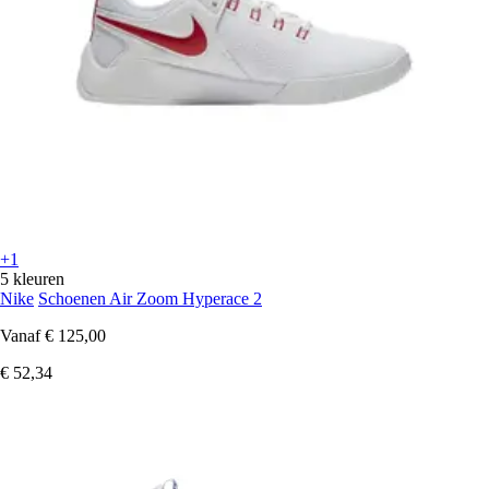
+1
5 kleuren
Nike
Schoenen Air Zoom Hyperace 2
Vanaf
€ 125,00
€ 52,34