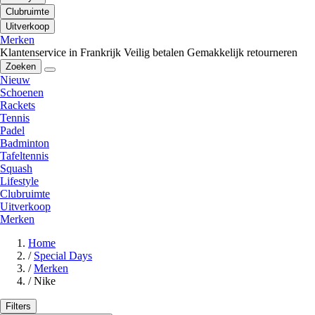
Clubruimte
Uitverkoop
Merken
Klantenservice in Frankrijk
Veilig betalen
Gemakkelijk retourneren
Zoeken
Nieuw
Schoenen
Rackets
Tennis
Padel
Badminton
Tafeltennis
Squash
Lifestyle
Clubruimte
Uitverkoop
Merken
Home
/
Special Days
/
Merken
/
Nike
Filters