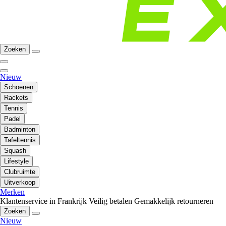
Zoeken
Nieuw
Schoenen
Rackets
Tennis
Padel
Badminton
Tafeltennis
Squash
Lifestyle
Clubruimte
Uitverkoop
Merken
Klantenservice in Frankrijk
Veilig betalen
Gemakkelijk retourneren
Zoeken
Nieuw