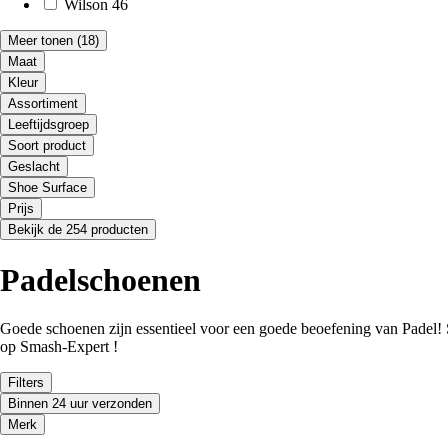
Wilson
46
Meer tonen
(18)
Maat
Kleur
Assortiment
Leeftijdsgroep
Soort product
Geslacht
Shoe Surface
Prijs
Bekijk de 254 producten
Padelschoenen
Goede schoenen zijn essentieel voor een goede beoefening van Padel!
op Smash-Expert !
Filters
Binnen 24 uur verzonden
Merk