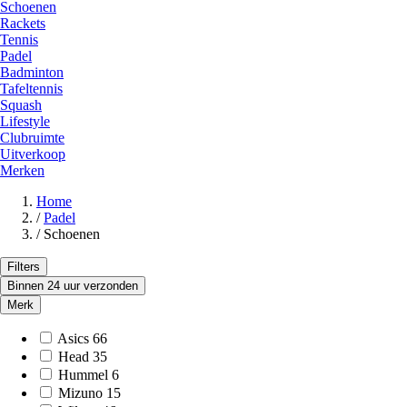
Schoenen
Rackets
Tennis
Padel
Badminton
Tafeltennis
Squash
Lifestyle
Clubruimte
Uitverkoop
Merken
Home
/
Padel
/
Schoenen
Filters
Binnen 24 uur verzonden
Merk
Asics
66
Head
35
Hummel
6
Mizuno
15