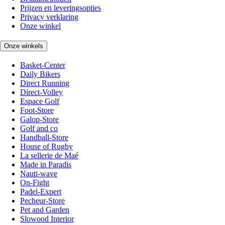
Prijzen en leveringsopties
Privacy verklaring
Onze winkel
Onze winkels
Basket-Center
Daily Bikers
Direct Running
Direct-Volley
Espace Golf
Foot-Store
Galop-Store
Golf and co
Handball-Store
House of Rugby
La sellerie de Maé
Made in Paradis
Nauti-wave
On-Fight
Padel-Expert
Pecheur-Store
Pet and Garden
Slowood Interior