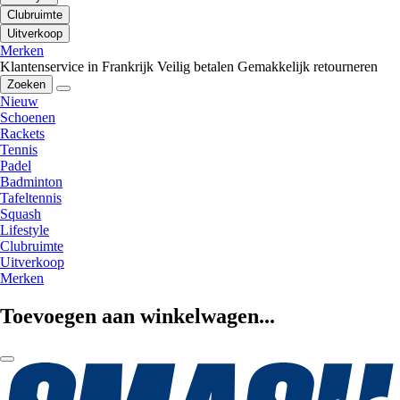
Clubruimte
Uitverkoop
Merken
Klantenservice in Frankrijk
Veilig betalen
Gemakkelijk retourneren
Zoeken
Nieuw
Schoenen
Rackets
Tennis
Padel
Badminton
Tafeltennis
Squash
Lifestyle
Clubruimte
Uitverkoop
Merken
Toevoegen aan winkelwagen...