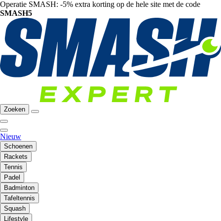
Operatie SMASH: -5% extra korting op de hele site met de code
SMASH5
Zoeken
Nieuw
Schoenen
Rackets
Tennis
Padel
Badminton
Tafeltennis
Squash
Lifestyle