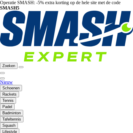
Operatie SMASH: -5% extra korting op de hele site met de code
SMASH5
Zoeken
Nieuw
Schoenen
Rackets
Tennis
Padel
Badminton
Tafeltennis
Squash
Lifestyle