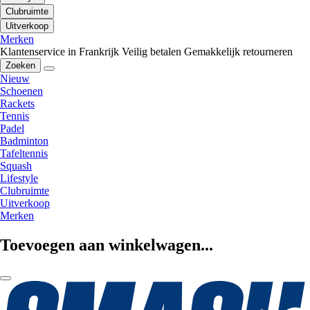
Clubruimte
Uitverkoop
Merken
Klantenservice in Frankrijk
Veilig betalen
Gemakkelijk retourneren
Zoeken
Nieuw
Schoenen
Rackets
Tennis
Padel
Badminton
Tafeltennis
Squash
Lifestyle
Clubruimte
Uitverkoop
Merken
Toevoegen aan winkelwagen...