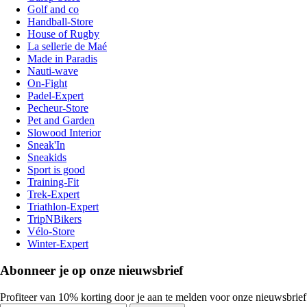
Golf and co
Handball-Store
House of Rugby
La sellerie de Maé
Made in Paradis
Nauti-wave
On-Fight
Padel-Expert
Pecheur-Store
Pet and Garden
Slowood Interior
Sneak'In
Sneakids
Sport is good
Training-Fit
Trek-Expert
Triathlon-Expert
TripNBikers
Vélo-Store
Winter-Expert
Abonneer je op onze nieuwsbrief
Profiteer van 10% korting door je aan te melden voor onze nieuwsbrief