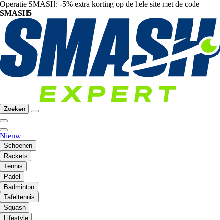
Operatie SMASH: -5% extra korting op de hele site met de code
SMASH5
Zoeken
Nieuw
Schoenen
Rackets
Tennis
Padel
Badminton
Tafeltennis
Squash
Lifestyle