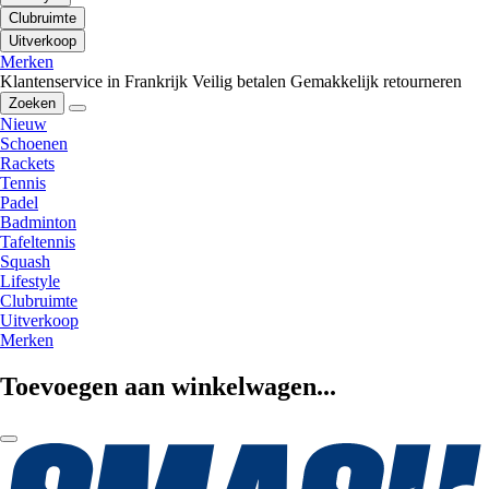
Clubruimte
Uitverkoop
Merken
Klantenservice in Frankrijk
Veilig betalen
Gemakkelijk retourneren
Zoeken
Nieuw
Schoenen
Rackets
Tennis
Padel
Badminton
Tafeltennis
Squash
Lifestyle
Clubruimte
Uitverkoop
Merken
Toevoegen aan winkelwagen...