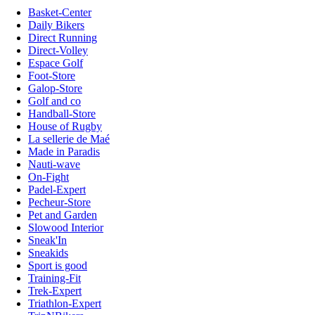
Basket-Center
Daily Bikers
Direct Running
Direct-Volley
Espace Golf
Foot-Store
Galop-Store
Golf and co
Handball-Store
House of Rugby
La sellerie de Maé
Made in Paradis
Nauti-wave
On-Fight
Padel-Expert
Pecheur-Store
Pet and Garden
Slowood Interior
Sneak'In
Sneakids
Sport is good
Training-Fit
Trek-Expert
Triathlon-Expert