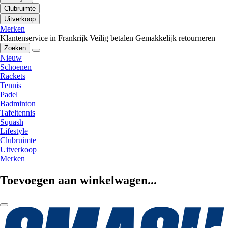
Clubruimte
Uitverkoop
Merken
Klantenservice in Frankrijk
Veilig betalen
Gemakkelijk retourneren
Zoeken
Nieuw
Schoenen
Rackets
Tennis
Padel
Badminton
Tafeltennis
Squash
Lifestyle
Clubruimte
Uitverkoop
Merken
Toevoegen aan winkelwagen...