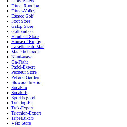
Daily Bikers
Direct Running
Direct-Volley
Espace Golf
Foot-Store
Galop-Store
Golf and co
Handball-Store
House of Rugby
La sellerie de Maé
Made in Paradis
Nauti-wave
On-Fight
Padel-Expert
Pecheur-Store
Pet and Garden
Slowood Interior
Sneak'In
Sneakids
Sport is good
Training-Fit
Trek-Expert
Triathlon-Expert
TripNBikers
Vélo-Store