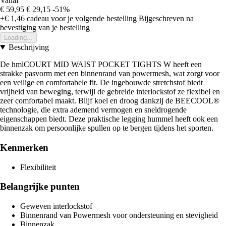
Vanaf
€ 59,95
€ 29,15
-51%
+€ 1,46
cadeau voor je volgende bestelling
Bijgeschreven na
bevestiging van je bestelling
Loading...
Beschrijving
De hmlCOURT MID WAIST POCKET TIGHTS W heeft een
strakke pasvorm met een binnenrand van powermesh, wat zorgt voor
een veilige en comfortabele fit. De ingebouwde stretchstof biedt
vrijheid van beweging, terwijl de gebreide interlockstof ze flexibel en
zeer comfortabel maakt. Blijf koel en droog dankzij de BEECOOL®
technologie, die extra ademend vermogen en sneldrogende
eigenschappen biedt. Deze praktische legging hummel heeft ook een
binnenzak om persoonlijke spullen op te bergen tijdens het sporten.
Kenmerken
Flexibiliteit
Belangrijke punten
Geweven interlockstof
Binnenrand van Powermesh voor ondersteuning en stevigheid
Binnenzak