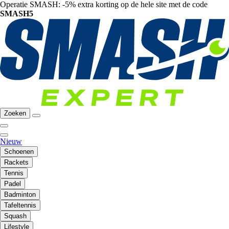
Operatie SMASH: -5% extra korting op de hele site met de code
SMASH5
Zoeken
Nieuw
Schoenen
Rackets
Tennis
Padel
Badminton
Tafeltennis
Squash
Lifestyle