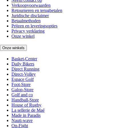
Neem contact op
Verkoopvoorwaarden
Retourneren en terugbetalen
Juridische disclaimer
Betaalmethoden
Prijzen en leveringsopties
Privacy verklaring
Onze winkel
Onze winkels
Basket-Center
Daily Bikers
Direct Running
Direct-Volley
Espace Golf
Foot-Store
Galop-Store
Golf and co
Handball-Store
House of Rugby
La sellerie de Maé
Made in Paradis
Nauti-wave
On-Fight