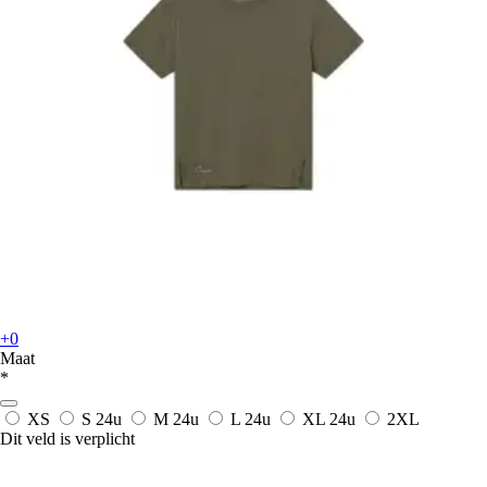
+0
Maat
*
XS
S
24u
M
24u
L
24u
XL
24u
2XL
Dit veld is verplicht