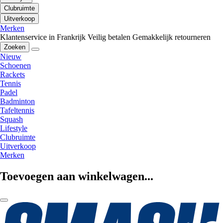
Clubruimte
Uitverkoop
Merken
Klantenservice in Frankrijk
Veilig betalen
Gemakkelijk retourneren
Zoeken
Nieuw
Schoenen
Rackets
Tennis
Padel
Badminton
Tafeltennis
Squash
Lifestyle
Clubruimte
Uitverkoop
Merken
Toevoegen aan winkelwagen...