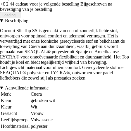
+€ 2,44
cadeau voor je volgende bestelling
Bijgeschreven na
bevestiging van je bestelling
Loading...
Beschrijving
Oncourt Slit Top SS is gemaakt van een uitzonderlijk lichte stof,
ontworpen voor optimaal comfort en ademend vermogen. Het is
vervaardigd met onze iconische gerecycleerde stof en belichaamt de
toewijding van Cuera aan duurzaamheid, waarbij gebruik wordt
gemaakt van SEAQUAL® polyester uit Spanje en Amerikaanse
LYCRA® voor ongeëvenaarde flexibiliteit en duurzaamheid. Het Top
houdt je koel en biedt tegelijkertijd vrijheid van beweging.
Lichtgewicht materiaal voor ultiem comfort. Gerecycleerde stof met
SEAQUAL® polyester en LYCRA®, ontworpen voor padel
liefhebbers die zowel stijl als prestaties zoeken.
Aanvullende informatie
Merk
Cuera
Kleur
gebroken wit
Kleur
Wit
Geslacht
Vrouw
Leeftijdsgroep
Volwassene
Hoofdmateriaal
polyester