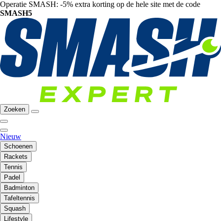
Operatie SMASH: -5% extra korting op de hele site met de code
SMASH5
Zoeken
Nieuw
Schoenen
Rackets
Tennis
Padel
Badminton
Tafeltennis
Squash
Lifestyle