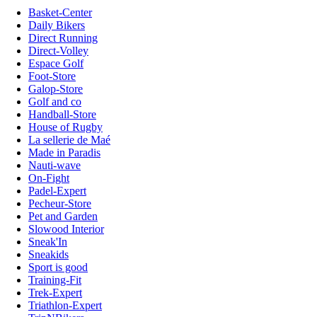
Basket-Center
Daily Bikers
Direct Running
Direct-Volley
Espace Golf
Foot-Store
Galop-Store
Golf and co
Handball-Store
House of Rugby
La sellerie de Maé
Made in Paradis
Nauti-wave
On-Fight
Padel-Expert
Pecheur-Store
Pet and Garden
Slowood Interior
Sneak'In
Sneakids
Sport is good
Training-Fit
Trek-Expert
Triathlon-Expert