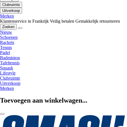
Clubruimte
Uitverkoop
Merken
Klantenservice in Frankrijk
Veilig betalen
Gemakkelijk retourneren
Zoeken
Nieuw
Schoenen
Rackets
Tennis
Padel
Badminton
Tafeltennis
Squash
Lifestyle
Clubruimte
Uitverkoop
Merken
Toevoegen aan winkelwagen...