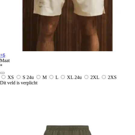
+6
Maat
*
XS
S
24u
M
L
XL
24u
2XL
2XS
Dit veld is verplicht