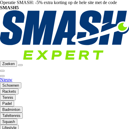
Operatie SMASH: -5% extra korting op de hele site met de code
SMASH5
Zoeken
Nieuw
Schoenen
Rackets
Tennis
Padel
Badminton
Tafeltennis
Squash
Lifestyle