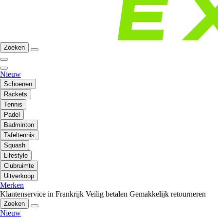
Zoeken
Nieuw
Schoenen
Rackets
Tennis
Padel
Badminton
Tafeltennis
Squash
Lifestyle
Clubruimte
Uitverkoop
Merken
Klantenservice in Frankrijk
Veilig betalen
Gemakkelijk retourneren
Zoeken
Nieuw