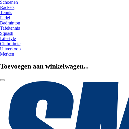
Schoenen
Rackets
Tennis
Padel
Badminton
Tafeltennis
Squash
Lifestyle
Clubruimte
Uitverkoop
Merken
Toevoegen aan winkelwagen...