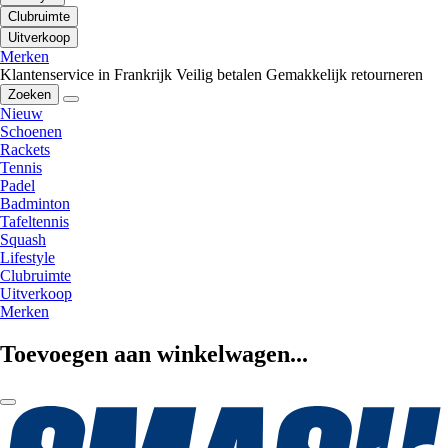
Clubruimte
Uitverkoop
Merken
Klantenservice in Frankrijk
Veilig betalen
Gemakkelijk retourneren
Zoeken
Nieuw
Schoenen
Rackets
Tennis
Padel
Badminton
Tafeltennis
Squash
Lifestyle
Clubruimte
Uitverkoop
Merken
Toevoegen aan winkelwagen...