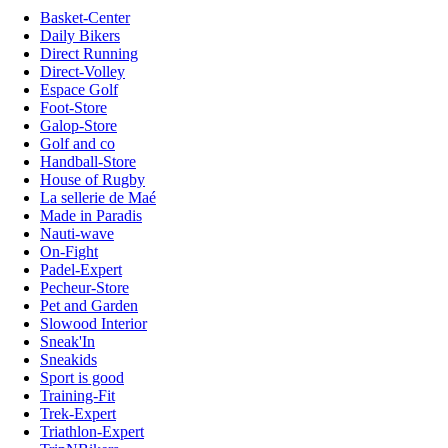
Basket-Center
Daily Bikers
Direct Running
Direct-Volley
Espace Golf
Foot-Store
Galop-Store
Golf and co
Handball-Store
House of Rugby
La sellerie de Maé
Made in Paradis
Nauti-wave
On-Fight
Padel-Expert
Pecheur-Store
Pet and Garden
Slowood Interior
Sneak'In
Sneakids
Sport is good
Training-Fit
Trek-Expert
Triathlon-Expert