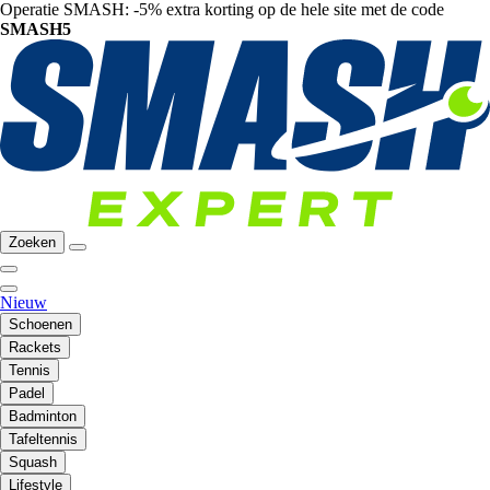
Operatie SMASH: -5% extra korting op de hele site met de code
SMASH5
Zoeken
Nieuw
Schoenen
Rackets
Tennis
Padel
Badminton
Tafeltennis
Squash
Lifestyle