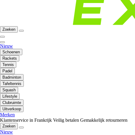
Zoeken
Nieuw
Schoenen
Rackets
Tennis
Padel
Badminton
Tafeltennis
Squash
Lifestyle
Clubruimte
Uitverkoop
Merken
Klantenservice in Frankrijk
Veilig betalen
Gemakkelijk retourneren
Zoeken
Nieuw