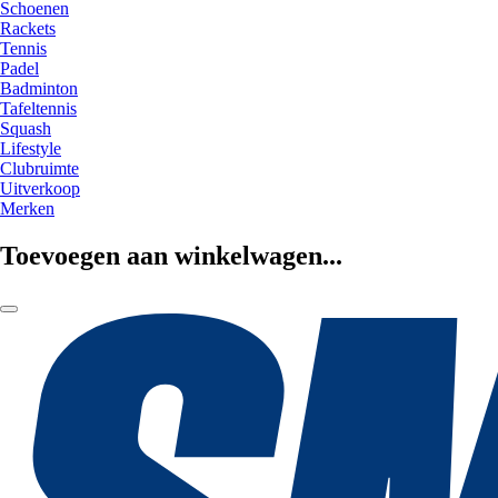
Schoenen
Rackets
Tennis
Padel
Badminton
Tafeltennis
Squash
Lifestyle
Clubruimte
Uitverkoop
Merken
Toevoegen aan winkelwagen...