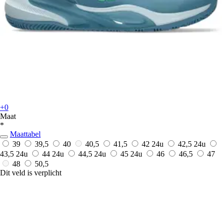
+0
Maat
*
Maattabel
39
39,5
40
40,5
41,5
42
24u
42,5
24u
43,5
24u
44
24u
44,5
24u
45
24u
46
46,5
47
48
50,5
Dit veld is verplicht