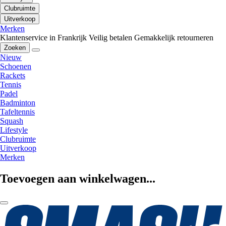
Clubruimte
Uitverkoop
Merken
Klantenservice in Frankrijk
Veilig betalen
Gemakkelijk retourneren
Zoeken
Nieuw
Schoenen
Rackets
Tennis
Padel
Badminton
Tafeltennis
Squash
Lifestyle
Clubruimte
Uitverkoop
Merken
Toevoegen aan winkelwagen...