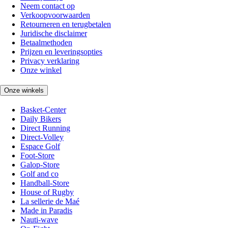
Neem contact op
Verkoopvoorwaarden
Retourneren en terugbetalen
Juridische disclaimer
Betaalmethoden
Prijzen en leveringsopties
Privacy verklaring
Onze winkel
Onze winkels
Basket-Center
Daily Bikers
Direct Running
Direct-Volley
Espace Golf
Foot-Store
Galop-Store
Golf and co
Handball-Store
House of Rugby
La sellerie de Maé
Made in Paradis
Nauti-wave