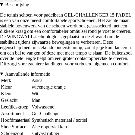
Beschrijving
De tennis schoen voor padelbaan GEL-CHALLENGER 15 PADEL
is een van onze meest comfortabele sportschoenen. Het zachte maar
stabiele bovenwerk van de schoen wordt ook geassocieerd met een
dikkere kraag om een comfortabeler omhulsel rond je voet te creëren.
De WINGWALL-technologie is geplaatst in de zijwand om de
stabiliteit tijdens zijwaartse bewegingen te verbeteren. Deze
eigenschap biedt uitstekende ondersteuning, zodat je je kunt lanceren
om een bal te vangen of deze met meer tempo te slaan. De buitenzool
over de hele lengte helpt om een groter contactoppervlak te creëren.
Dit zorgt voor zachtere landingen voor verbeterd algemeen comfort.
Aanvullende informatie
Merk
Asics
Kleur
wit/energie oranje
Kleur
Wit
Geslacht
Man
Leeftijdsgroep
Volwassene
Assortiment
Gel-Challenger
Hoofdmateriaal
Synthetisch materiaal / textiel
Shoe Surface
Alle oppervlakken
Schoenzool
slijtvast rubber