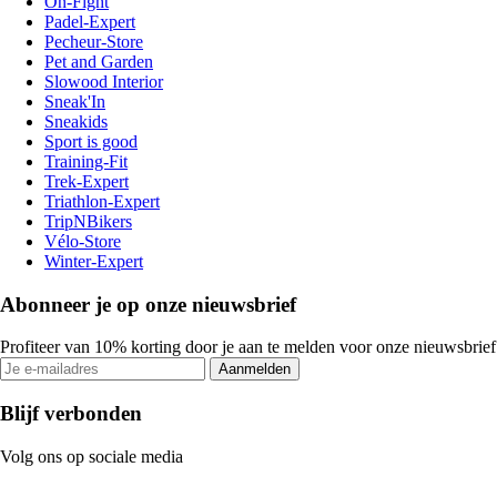
On-Fight
Padel-Expert
Pecheur-Store
Pet and Garden
Slowood Interior
Sneak'In
Sneakids
Sport is good
Training-Fit
Trek-Expert
Triathlon-Expert
TripNBikers
Vélo-Store
Winter-Expert
Abonneer je op onze nieuwsbrief
Profiteer van 10% korting door je aan te melden voor onze nieuwsbrief
Aanmelden
Blijf verbonden
Volg ons op sociale media