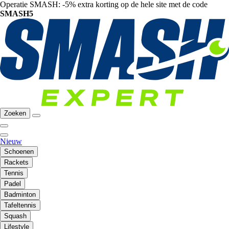
Operatie SMASH: -5% extra korting op de hele site met de code
SMASH5
Zoeken
Nieuw
Schoenen
Rackets
Tennis
Padel
Badminton
Tafeltennis
Squash
Lifestyle