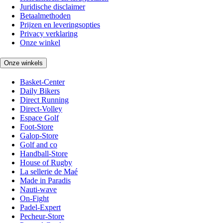
Juridische disclaimer
Betaalmethoden
Prijzen en leveringsopties
Privacy verklaring
Onze winkel
Onze winkels
Basket-Center
Daily Bikers
Direct Running
Direct-Volley
Espace Golf
Foot-Store
Galop-Store
Golf and co
Handball-Store
House of Rugby
La sellerie de Maé
Made in Paradis
Nauti-wave
On-Fight
Padel-Expert
Pecheur-Store