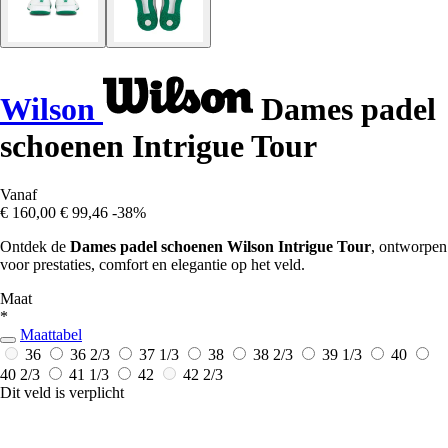
Wilson
Dames padel
schoenen Intrigue Tour
Vanaf
€ 160,00
€ 99,46
-38%
Ontdek de
Dames padel schoenen Wilson Intrigue Tour
, ontworpen
voor prestaties, comfort en elegantie op het veld.
Maat
*
Maattabel
36
36 2/3
37 1/3
38
38 2/3
39 1/3
40
40 2/3
41 1/3
42
42 2/3
Dit veld is verplicht