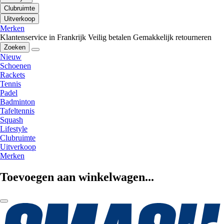
Clubruimte
Uitverkoop
Merken
Klantenservice in Frankrijk
Veilig betalen
Gemakkelijk retourneren
Zoeken
Nieuw
Schoenen
Rackets
Tennis
Padel
Badminton
Tafeltennis
Squash
Lifestyle
Clubruimte
Uitverkoop
Merken
Toevoegen aan winkelwagen...