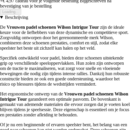
+€ 4,97
cadeau voor je volgende bestelling
Bijgeschreven na
bevestiging van je bestelling
Loading...
Beschrijving
De
Vrouwen padel schoenen Wilson Intrigue Tour
zijn de ideale
keuze voor de liefhebbers van deze dynamische en competitieve sport.
Zorgvuldig ontworpen door het gerenommeerde merk Wilson,
combineren deze schoenen prestaties, comfort en stijl, zodat elke
speelster het beste uit zichzelf kan halen op het veld.
Specifiek ontwikkeld voor padel, bieden deze schoenen uitstekende
grip op verschillende speeloppervlakken. Hun zolen zijn ontworpen
om de tractie te maximaliseren, wat zorgt voor snelle en vloeiende
bewegingen die nodig zijn tijdens intense rallies. Dankzij hun robuuste
constructie bieden ze ook een goede ondersteuning, waardoor het
risico op blessures tijdens de wedstrijden vermindert.
Het ergonomische ontwerp van de
Vrouwen padel schoenen Wilson
Intrigue Tour
garandeert een optimale pasvorm. De bovenkant is
gemaakt van ademende materialen die ervoor zorgen dat je voeten koel
blijven tijdens je speelsessie. Deze eigenschap is essentieel om je focus
en prestaties zonder afleiding te behouden.
Of je nu een beginnende of ervaren speelster bent, het belang van een
goed paar schoenen kan niet worden onderschat. Deze schoenen zijn