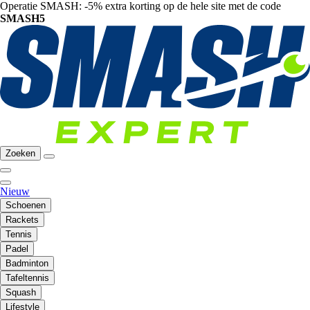
Operatie SMASH: -5% extra korting op de hele site met de code
SMASH5
Zoeken
Nieuw
Schoenen
Rackets
Tennis
Padel
Badminton
Tafeltennis
Squash
Lifestyle