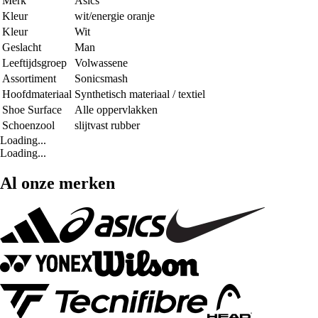
Merk
Asics
Kleur
wit/energie oranje
Kleur
Wit
Geslacht
Man
Leeftijdsgroep
Volwassene
Assortiment
Sonicsmash
Hoofdmateriaal
Synthetisch materiaal / textiel
Shoe Surface
Alle oppervlakken
Schoenzool
slijtvast rubber
Loading...
Loading...
Al onze merken