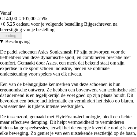
Vanaf
€ 140,00
€ 105,00
-25%
+€ 5,25
cadeau voor je volgende bestelling
Bijgeschreven na
bevestiging van je bestelling
Loading...
Beschrijving
De padel schoenen Asics Sonicsmash FF zijn ontworpen voor de
liefhebbers van deze dynamische sport, en combineren prestatie met
comfort. Gemaakt door Asics, een merk dat bekend staat om zijn
expertise in de sport schoen industrie, bieden ze optimale
ondersteuning voor spelers van elk niveau.
Een van de belangrijkste kenmerken van deze schoenen is hun
ergonomische ontwerp. Ze hebben een bovenwerk van technische stof
dat ademend is en tegelijkertijd de voet goed op zijn plaats houdt. Dit
bevordert een betere luchtcirculatie en vermindert het risico op blaren,
wat essentieel is tijdens intense wedstrijden.
De tussenzool, gemaakt met FlyteFoam-technologie, biedt een lichte
maar effectieve demping. Dit helpt vermoeidheid te verminderen
tijdens lange speelsessies, terwijl het de energie levert die nodig is voor
elke beweging. Zo geniet je van een uitstekende reactietijd op de baan,