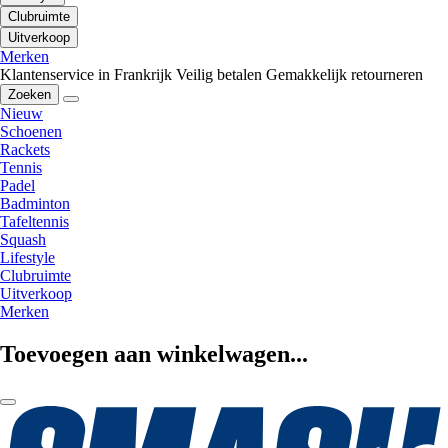
Clubruimte
Uitverkoop
Merken
Klantenservice in Frankrijk
Veilig betalen
Gemakkelijk retourneren
Zoeken
Nieuw
Schoenen
Rackets
Tennis
Padel
Badminton
Tafeltennis
Squash
Lifestyle
Clubruimte
Uitverkoop
Merken
Toevoegen aan winkelwagen...