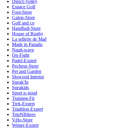
Direct-Volley
Espace Golf
Foot-Store
Galop-Store
Golf and co
Handball-Store
House of Rugby
La sellerie de Maé
Made in Paradis
Nauti-wave
On-Fight
Padel-Expert
Pecheur-Store
Pet and Garden
Slowood Interior
Sneak'In
Sneakids
Sport is good
Training-Fit
Trek-Expert
Triathlon-Expert
TripNBikers
Vélo-Store
Winter-Expert