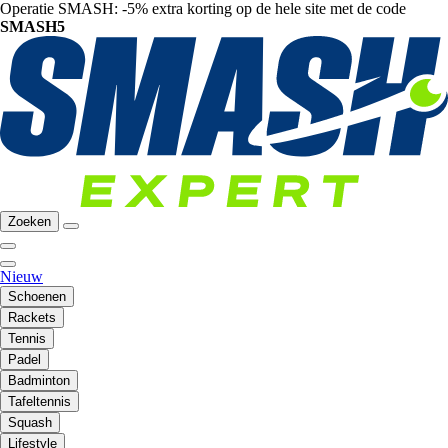
Operatie SMASH: -5% extra korting op de hele site met de code
SMASH5
Zoeken
Nieuw
Schoenen
Rackets
Tennis
Padel
Badminton
Tafeltennis
Squash
Lifestyle