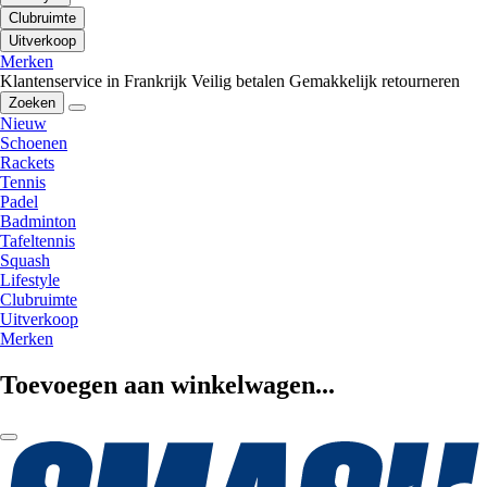
Clubruimte
Uitverkoop
Merken
Klantenservice in Frankrijk
Veilig betalen
Gemakkelijk retourneren
Zoeken
Nieuw
Schoenen
Rackets
Tennis
Padel
Badminton
Tafeltennis
Squash
Lifestyle
Clubruimte
Uitverkoop
Merken
Toevoegen aan winkelwagen...