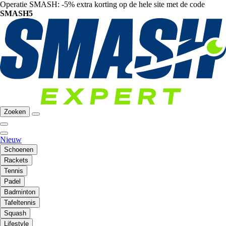
Operatie SMASH: -5% extra korting op de hele site met de code
SMASH5
Zoeken
Nieuw
Schoenen
Rackets
Tennis
Padel
Badminton
Tafeltennis
Squash
Lifestyle