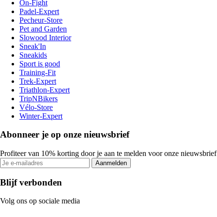
On-Fight
Padel-Expert
Pecheur-Store
Pet and Garden
Slowood Interior
Sneak'In
Sneakids
Sport is good
Training-Fit
Trek-Expert
Triathlon-Expert
TripNBikers
Vélo-Store
Winter-Expert
Abonneer je op onze nieuwsbrief
Profiteer van 10% korting door je aan te melden voor onze nieuwsbrief
Aanmelden
Blijf verbonden
Volg ons op sociale media