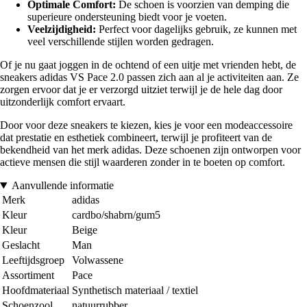
Optimale Comfort:
De schoen is voorzien van demping die
superieure ondersteuning biedt voor je voeten.
Veelzijdigheid:
Perfect voor dagelijks gebruik, ze kunnen met
veel verschillende stijlen worden gedragen.
Of je nu gaat joggen in de ochtend of een uitje met vrienden hebt, de
sneakers adidas VS Pace 2.0 passen zich aan al je activiteiten aan. Ze
zorgen ervoor dat je er verzorgd uitziet terwijl je de hele dag door
uitzonderlijk comfort ervaart.
Door voor deze sneakers te kiezen, kies je voor een modeaccessoire
dat prestatie en esthetiek combineert, terwijl je profiteert van de
bekendheid van het merk adidas. Deze schoenen zijn ontworpen voor
actieve mensen die stijl waarderen zonder in te boeten op comfort.
Aanvullende informatie
Merk
adidas
Kleur
cardbo/shabrn/gum5
Kleur
Beige
Geslacht
Man
Leeftijdsgroep
Volwassene
Assortiment
Pace
Hoofdmateriaal
Synthetisch materiaal / textiel
Schoenzool
natuurrubber