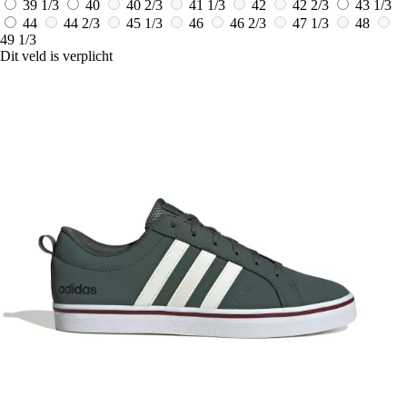
39 1/3
40
40 2/3
41 1/3
42
42 2/3
43 1/3
44
44 2/3
45 1/3
46
46 2/3
47 1/3
48
49 1/3
Dit veld is verplicht