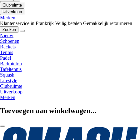
Clubruimte
Uitverkoop
Merken
Klantenservice in Frankrijk
Veilig betalen
Gemakkelijk retourneren
Zoeken
Nieuw
Schoenen
Rackets
Tennis
Padel
Badminton
Tafeltennis
Squash
Lifestyle
Clubruimte
Uitverkoop
Merken
Toevoegen aan winkelwagen...