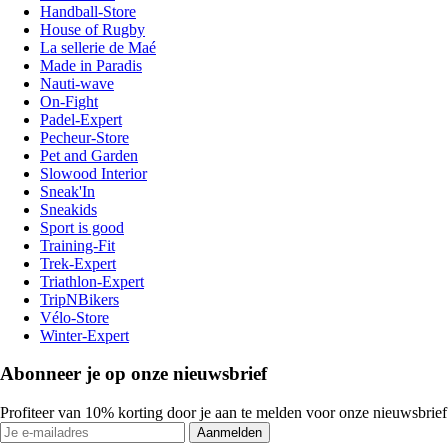
Handball-Store
House of Rugby
La sellerie de Maé
Made in Paradis
Nauti-wave
On-Fight
Padel-Expert
Pecheur-Store
Pet and Garden
Slowood Interior
Sneak'In
Sneakids
Sport is good
Training-Fit
Trek-Expert
Triathlon-Expert
TripNBikers
Vélo-Store
Winter-Expert
Abonneer je op onze nieuwsbrief
Profiteer van 10% korting door je aan te melden voor onze nieuwsbrief
Aanmelden