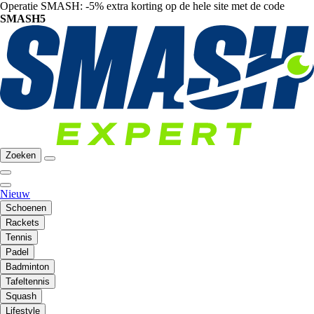
Operatie SMASH: -5% extra korting op de hele site met de code
SMASH5
Zoeken
Nieuw
Schoenen
Rackets
Tennis
Padel
Badminton
Tafeltennis
Squash
Lifestyle