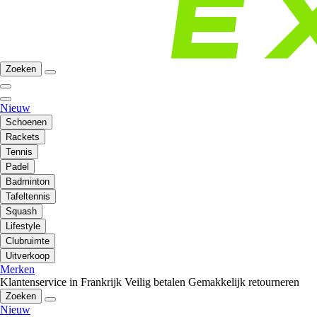
Zoeken
Nieuw
Schoenen
Rackets
Tennis
Padel
Badminton
Tafeltennis
Squash
Lifestyle
Clubruimte
Uitverkoop
Merken
Klantenservice in Frankrijk
Veilig betalen
Gemakkelijk retourneren
Zoeken
Nieuw