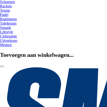
Schoenen
Rackets
Tennis
Padel
Badminton
Tafeltennis
Squash
Lifestyle
Clubruimte
Uitverkoop
Merken
Toevoegen aan winkelwagen...